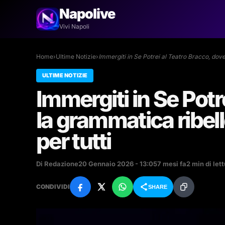
Napolive
Vivi Napoli
Home
›
Ultime Notizie
›
Immergiti in Se Potrei al Teatro Bracco, dov
ULTIME NOTIZIE
Immergiti in Se Potr
la grammatica ribell
per tutti
Di Redazione
20 Gennaio 2026 - 13:05
7 mesi fa
2 min di let
CONDIVIDI
SHARE