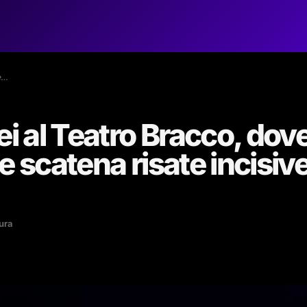
e…
ei al Teatro Bracco, dov
e scatena risate incisiv
tura