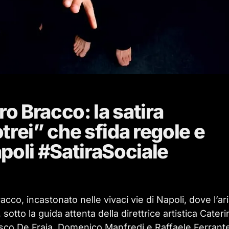
tro Bracco: la satira
trei” che sfida regole e
poli #SatiraSociale
cco, incastonato nelle vivaci vie di Napoli, dove l’ar
otto la guida attenta della direttrice artistica Cateri
ncesco De Fraja, Domenico Manfredi e Raffaele Ferrant