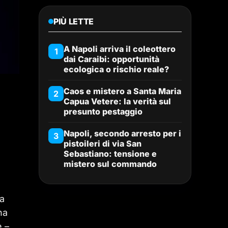
PIÙ LETTE
A Napoli arriva il coleottero
1
dai Caraibi: opportunità
ecologica o rischio reale?
Caos e mistero a Santa Maria
2
Capua Vetere: la verità sul
presunto pestaggio
Napoli, secondo arresto per i
3
pistoileri di via San
Sebastiano: tensione e
mistero sul commando
ia
na
e –