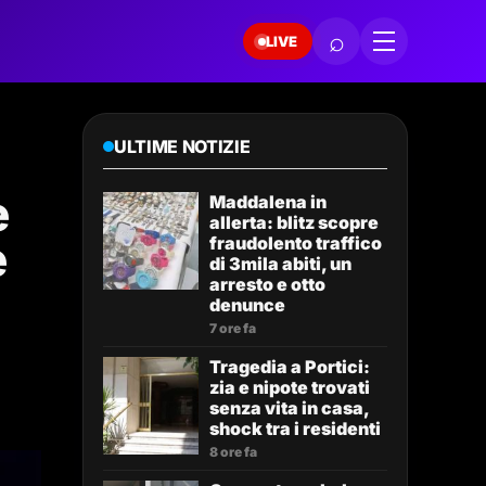
⌕
LIVE
ULTIME NOTIZIE
e
Maddalena in
allerta: blitz scopre
e
fraudolento traffico
di 3mila abiti, un
arresto e otto
denunce
7 ore fa
Tragedia a Portici:
zia e nipote trovati
senza vita in casa,
shock tra i residenti
8 ore fa