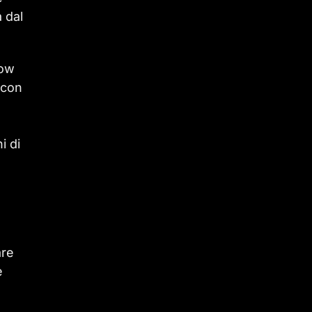
a dal
how
 con
i di
are
e