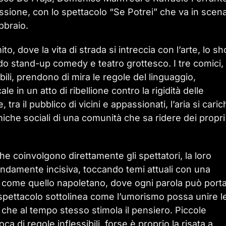
lessione, con lo spettacolo “Se Potrei” che va in scen
bbraio.
to, dove la vita di strada si intreccia con l’arte, lo s
o stand-up comedy e teatro grottesco. I tre comici,
ili, prendono di mira le regole del linguaggio,
in un atto di ribellione contro la rigidità delle
 tra il pubblico di vicini e appassionati, l’aria si carich
iche sociali di una comunità che sa ridere dei propri
he coinvolgono direttamente gli spettatori, la loro
ndamente incisiva, toccando temi attuali con una
o come quello napoletano, dove ogni parola può port
 spettacolo sottolinea come l’umorismo possa unire l
he al tempo stesso stimola il pensiero. Piccole
 di regole inflessibili, forse è proprio la risata a