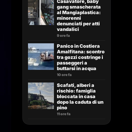
Casavatore, baby
gang smascherata
al Mangiaplastica:
minorenni
denunciati per atti
vandalici
9 ore fa
Panico in Costiera
Amalfitana: scontro
tra gozzi costringe i
passeggeri a
buttarsi in acqua
10 ore fa
Scafati, alberi a
rischio: famiglia
bloccata in casa
dopo la caduta di un
pino
11 ore fa