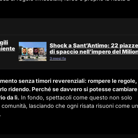
ili
Shock a Sant’Antimo: 22 piazz
niente
di spaccio nell’impero del Milio
3 mesi fa
amento senza timori reverenziali: rompere le regole,
farlo ridendo. Perché se davvero si potesse cambiare
o da lì.
In fondo, spettacoli come questo non solo
a comunità, lasciando che ogni risata risuoni come u
.