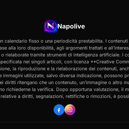
Napolive
 calendario fisso o una periodicità prestabilita. I contenut
ase alla loro disponibilità, agli argomenti trattati e all’int
 rielaborate tramite strumenti di intelligenza artificiale. I 
 specificata nei singoli articoli, con licenza **Creative C
ione, la riproduzione e la rielaborazione dei contenuti, an
 Le immagini utilizzate, salvo diversa indicazione, possono p
ei diritti ritengano che un contenuto, un’immagine o altro mat
ssono richiederne la verifica. Dopo opportuna valutazione, il 
ative a diritti, segnalazioni, rettifiche o rimozioni, è possibi