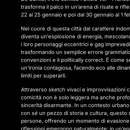
trasforma il palco in un’arena di risate e rif
22 al 25 gennaio e poi dal 30 gennaio al 1 fe
Nel cuore di questa città dal carattere indomi
diventa un’esplosione di energia, mescoland
i loro personaggi eccentrici e gag imprevedib
trasformando un semplice errore grammaticale 
convenzioni e il politically correct. È come se,
un’ironia contagiosa, facendo eco alle dinam
limiti per superarli.
Attraverso sketch vivaci e improvvisazioni c
comicità non è solo leggera ma anche profo
sincerità disarmante. In un contesto urban
con sé un pezzo di storia e cultura, questo
persone, offrendo un momento di evasione c
riflessioni emergono naturalmente: in un’epoca