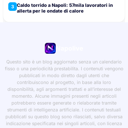
Caldo torrido a Napoli: 57mila lavoratori in
3
allerta per le ondate di calore
Napolive
Questo sito è un blog aggiornato senza un calendario
fisso o una periodicità prestabilita. I contenuti vengono
pubblicati in modo diretto dagli utenti che
contribuiscono al progetto, in base alla loro
disponibilità, agli argomenti trattati e all’interesse del
momento. Alcune immagini presenti negli articoli
potrebbero essere generate o rielaborate tramite
strumenti di intelligenza artificiale. I contenuti testuali
pubblicati su questo blog sono rilasciati, salvo diversa
indicazione specificata nei singoli articoli, con licenza