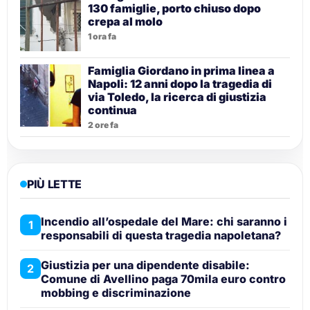
130 famiglie, porto chiuso dopo
crepa al molo
1 ora fa
Famiglia Giordano in prima linea a
Napoli: 12 anni dopo la tragedia di
via Toledo, la ricerca di giustizia
continua
2 ore fa
PIÙ LETTE
Incendio all’ospedale del Mare: chi saranno i
1
responsabili di questa tragedia napoletana?
Giustizia per una dipendente disabile:
2
Comune di Avellino paga 70mila euro contro
mobbing e discriminazione