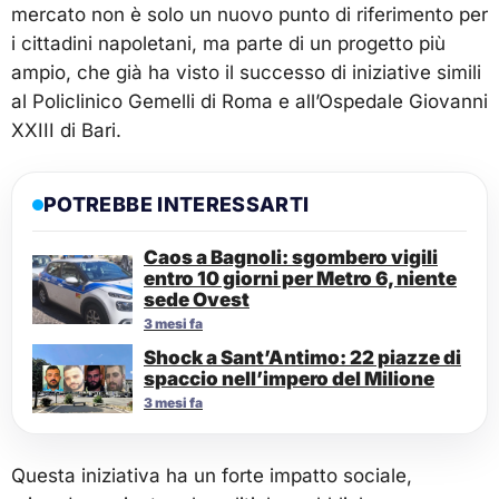
mercato non è solo un nuovo punto di riferimento per
i cittadini napoletani, ma parte di un progetto più
ampio, che già ha visto il successo di iniziative simili
al Policlinico Gemelli di Roma e all’Ospedale Giovanni
XXIII di Bari.
POTREBBE INTERESSARTI
Caos a Bagnoli: sgombero vigili
entro 10 giorni per Metro 6, niente
sede Ovest
3 mesi fa
Shock a Sant’Antimo: 22 piazze di
spaccio nell’impero del Milione
3 mesi fa
Questa iniziativa ha un forte impatto sociale,