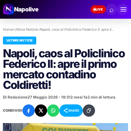
⌕
Napolive
LIVE
Home
›
Ultime Notizie
›
Napoli, caos al Policlinico Federico II: apre il…
ULTIME NOTIZIE
Napoli, caos al Policlinico
Federico II: apre il primo
mercato contadino
Coldiretti!
Di Redazione
27 Maggio 2026 - 19:31
2 mesi fa
2 min di lettura
CONDIVIDI
SHARE