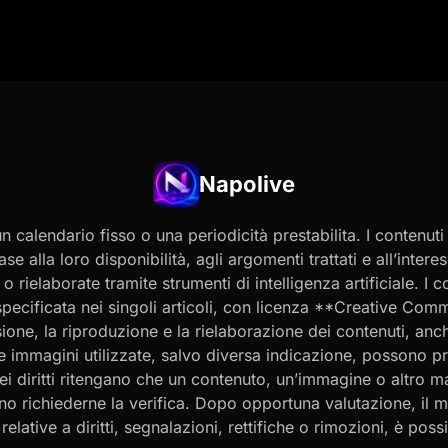
Napolive
 calendario fisso o una periodicità prestabilita. I contenut
ase alla loro disponibilità, agli argomenti trattati e all’int
 rielaborate tramite strumenti di intelligenza artificiale. I 
 specificata nei singoli articoli, con licenza **Creative C
ione, la riproduzione e la rielaborazione dei contenuti, an
 Le immagini utilizzate, salvo diversa indicazione, possono p
ei diritti ritengano che un contenuto, un’immagine o altro mat
ssono richiederne la verifica. Dopo opportuna valutazione, il 
ative a diritti, segnalazioni, rettifiche o rimozioni, è possibi