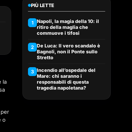
PIÙ LETTE
Napoli, la magia della 10: il
1
ritiro della maglia che
commuove i tifosi
De Luca: Il vero scandalo è
2
Bagnoli, non il Ponte sullo
Stretto
Incendio all’ospedale del
3
Mare: chi saranno i
 la
responsabili di questa
tragedia napoletana?
sa
 per
e o