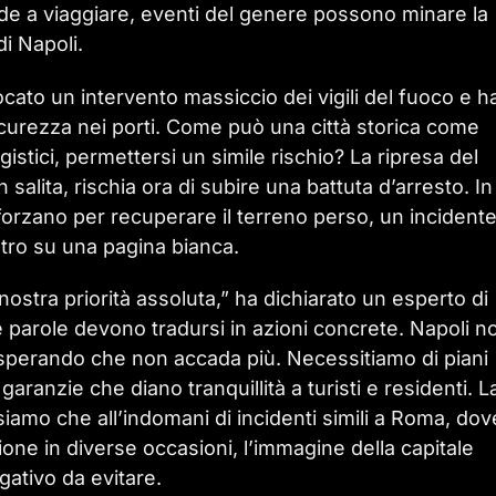
nde a viaggiare, eventi del genere possono minare la
di Napoli.
ocato un intervento massiccio dei vigili del fuoco e h
sicurezza nei porti. Come può una città storica come
ggistici, permettersi un simile rischio? La ripresa del
salita, rischia ora di subire una battuta d’arresto. In
sforzano per recuperare il terreno perso, un incident
ro su una pagina bianca.
ostra priorità assoluta,” ha dichiarato un esperto di
le parole devono tradursi in azioni concrete. Napoli n
sperando che non accada più. Necessitiamo di piani
garanzie che diano tranquillità a turisti e residenti. L
amo che all’indomani di incidenti simili a Roma, dov
one in diverse occasioni, l’immagine della capitale
ativo da evitare.