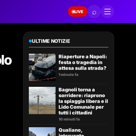
⌕
LIVE
ULTIME NOTIZIE
olo
Riaperture a Napoli:
festa o tragedia in
attesa sulla strada?
1 minuto fa
Bagnoli torna a
sorridere: riaprono
la spiaggia libera e il
Lido Comunale per
tutti i cittadini
10 minuti fa
Qualiano,
intervento