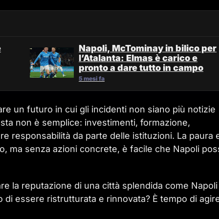
e
Napoli, McTominay in bilico per
l’Atalanta: Elmas è carico e
pronto a dare tutto in campo
5 mesi fa
 un futuro in cui gli incidenti non siano più notizie
osta non è semplice: investimenti, formazione,
e responsabilità da parte delle istituzioni. La paura e
o, ma senza azioni concrete, è facile che Napoli pos
re la reputazione di una città splendida come Napoli
di essere ristrutturata e rinnovata? È tempo di agir