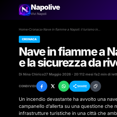
Napolive
Vivi Napoli
Home
›
Cronaca
›
Nave in fiamme a Napoli: il turismo in…
CRONACA
Nave in fiamme a Nap
e la sicurezza da ri
Di Nina Chirico
27 Maggio 2026 - 20:11
2 mesi fa
2 min di let
CONDIVIDI
SHARE
Un incendio devastante ha avvolto una nave
campanello d’allerta su una questione che n
infrastrutture turistiche in una città che a