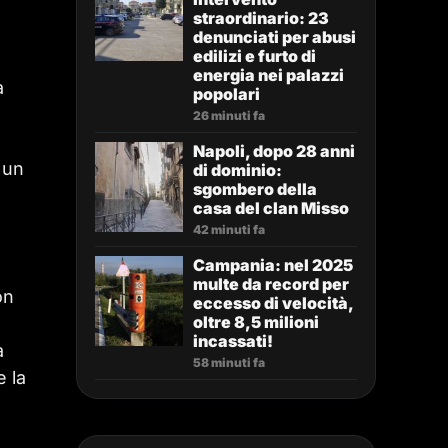
straordinario: 23
denunciati per abusi
edilizi e furto di
energia nei palazzi
a
popolari
26 minuti fa
Napoli, dopo 28 anni
 un
di dominio:
sgombero della
e
casa del clan Misso
42 minuti fa
Campania: nel 2025
multe da record per
on
eccesso di velocità,
oltre 8,5 milioni
incassati!
a
58 minuti fa
e la