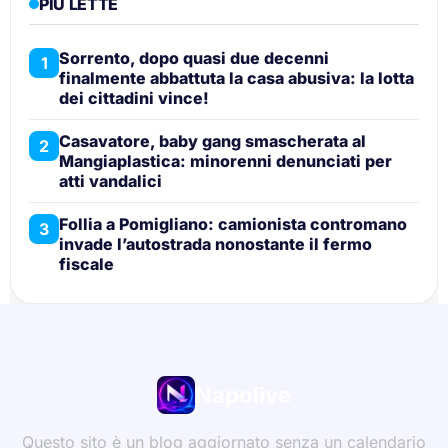
PIÙ LETTE
Sorrento, dopo quasi due decenni
1
finalmente abbattuta la casa abusiva: la lotta
dei cittadini vince!
Casavatore, baby gang smascherata al
2
Mangiaplastica: minorenni denunciati per
atti vandalici
Follia a Pomigliano: camionista contromano
3
invade l’autostrada nonostante il fermo
fiscale
Napolive
Questo sito è un blog aggiornato senza un calendario