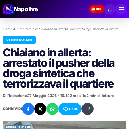
⌕
Napolive
LIVE
Home
›
Ultime Notizie
›
Chiaiano in allerta: arrestato il pusher della droga…
ULTIME NOTIZIE
Chiaiano in allerta:
arrestato il pusher della
droga sintetica che
terrorizzava il quartiere
Di Redazione
27 Maggio 2026 - 19:14
2 mesi fa
2 min di lettura
CONDIVIDI
SHARE