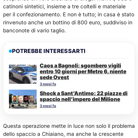
catinoni sintetici, insieme a tre coltelli e materiale
per il confezionamento. E non è tutto; in casa è stato
rinvenuto anche un bottino di 800 euro, suddiviso in
banconote di vario taglio.
POTREBBE INTERESSARTI
Caos a Bagnoli: sgombero vigili
entro 10 giorni per Metro 6, niente
sede Ovest
3 mesi fa
Shock a Sant’Antimo: 22 piazze di
spaccio nell’impero del Milione
3 mesi fa
Questa operazione mette in luce non solo il problema
dello spaccio a Chiaiano, ma anche la crescente