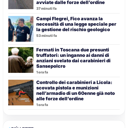
avviate dalle forze dell’ordine
37 minuti fa
Campi Flegrei, Fico avanza la
necessità di una legge speciale per
la gestione del rischio geologico
53 minuti fa
Fermati in Toscana due presunti
truffatori: un inganno ai danni di
anziani svelato dai carabinieri di
Sansepolcro
1 ora fa
Controllo dei carabinieri a Licola:
scovata pistola e munizioni
nell’armadio di un 60enne già noto
alle forze dell’ordine
1 ora fa