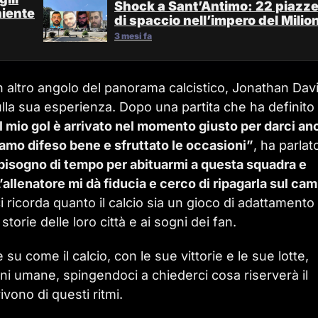
Shock a Sant’Antimo: 22 piazz
niente
di spaccio nell’impero del Milio
3 mesi fa
n altro angolo del panorama calcistico, Jonathan Dav
ulla sua esperienza. Dopo una partita che ha definito
 Il mio gol è arrivato nel momento giusto per darci an
iamo difeso bene e sfruttato le occasioni”
, ha parlat
isogno di tempo per abituarmi a questa squadra e
allenatore mi dà fiducia e cerco di ripagarla sul ca
ci ricorda quanto il calcio sia un gioco di adattamento
torie delle loro città e ai sogni dei fan.
 su come il calcio, con le sue vittorie e le sue lotte,
ni umane, spingendoci a chiederci cosa riserverà il
vono di questi ritmi.