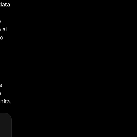
data
e
 al
ro
e
e
nità.