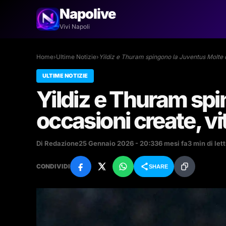
Napolive
Vivi Napoli
Home
›
Ultime Notizie
›
Yildiz e Thuram spingono la Juventus Molte
ULTIME NOTIZIE
Yildiz e Thuram sp
occasioni create, vi
Di Redazione
25 Gennaio 2026 - 20:33
6 mesi fa
3 min di let
CONDIVIDI
SHARE