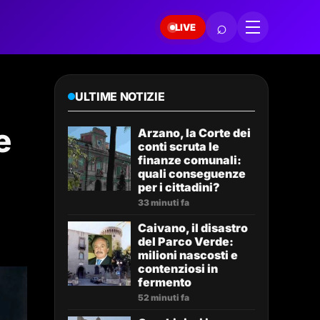
⌕
LIVE
ULTIME NOTIZIE
e
Arzano, la Corte dei
conti scruta le
finanze comunali:
quali conseguenze
per i cittadini?
33 minuti fa
Caivano, il disastro
del Parco Verde:
milioni nascosti e
contenziosi in
fermento
52 minuti fa