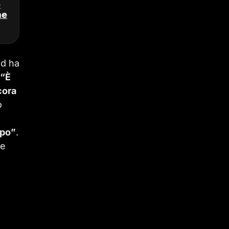
e
ne
id ha
“È
cora
o
mpo”
.
 e