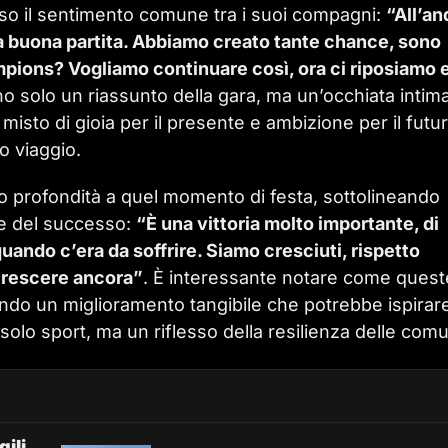
esso il sentimento comune tra i suoi compagni:
“All’an
a buona partita. Abbiamo creato tante chance, sono
ampions? Vogliamo continuare così, ora ci riposiamo 
o solo un riassunto della gara, ma un’occhiata intima
 misto di gioia per il presente e ambizione per il futu
o viaggio.
 profondità a quel momento di festa, sottolineando
re del successo:
“È una vittoria molto importante, di
ando c’era da soffrire. Siamo cresciuti, rispetto
crescere ancora”
. È interessante notare come quest
ziando un miglioramento tangibile che potrebbe ispirar
è solo sport, ma un riflesso della resilienza delle comu
ili