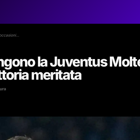
 occasioni…
ingono la Juventus Molt
ttoria meritata
tura