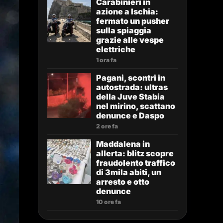
Carabinieri in
azione a Ischia:
fermato un pusher
sulla spiaggia
grazie alle vespe
elettriche
1 ora fa
Pagani, scontri in
autostrada: ultras
della Juve Stabia
nel mirino, scattano
denunce e Daspo
2 ore fa
Maddalena in
allerta: blitz scopre
fraudolento traffico
di 3mila abiti, un
arresto e otto
denunce
10 ore fa