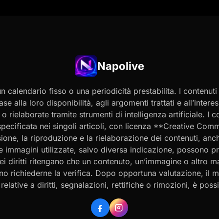
Napolive
 calendario fisso o una periodicità prestabilita. I contenut
ase alla loro disponibilità, agli argomenti trattati e all’int
 rielaborate tramite strumenti di intelligenza artificiale. I 
 specificata nei singoli articoli, con licenza **Creative C
ione, la riproduzione e la rielaborazione dei contenuti, an
 Le immagini utilizzate, salvo diversa indicazione, possono p
ei diritti ritengano che un contenuto, un’immagine o altro mat
ssono richiederne la verifica. Dopo opportuna valutazione, il 
ative a diritti, segnalazioni, rettifiche o rimozioni, è possibi