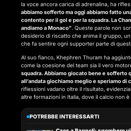
la voce ancora carica di adrenalina, ha rifl
abbiamo sofferto ma oggi abbiamo fatto un
contento per il gol e per la squadra. La Ch
andiamo a Monaco”
. Queste parole non son
desiderio di riscatto che anima il gruppo, un
che fa sentire ogni supporter parte di quest
Al suo fianco, Khephren Thuram ha aggiunto
come la coesione del team sia il vero moto
squadra. Abbiamo giocato bene e sofferto qu
all’andata giochiamo meglio e speriamo di 
riflessioni vadano oltre il risultato, eviden
altre formazioni in Italia, dove il calcio non 
POTREBBE INTERESSARTI
Caos a Bagnoli: sgombero vig