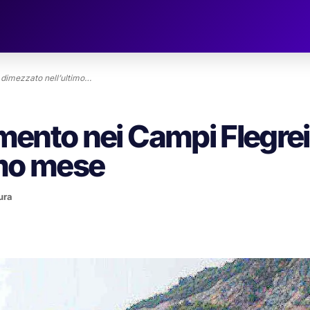
: dimezzato nell’ultimo…
amento nei Campi Flegrei
imo mese
ura