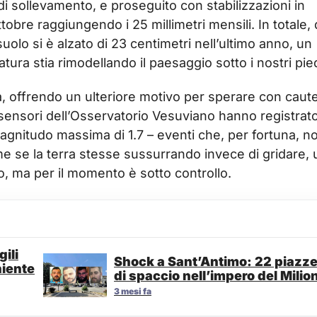
di sollevamento, e proseguito con stabilizzazioni in
obre raggiungendo i 25 millimetri mensili. In totale, 
uolo si è alzato di 23 centimetri nell’ultimo anno, un
ra stia rimodellando il paesaggio sotto i nostri pied
a, offrendo un ulteriore motivo per sperare con caute
i sensori dell’Osservatorio Vesuviano hanno registrat
 magnitudo massima di 1.7 – eventi che, per fortuna, n
me se la terra stesse sussurrando invece di gridare, 
, ma per il momento è sotto controllo.
ili
Shock a Sant’Antimo: 22 piazz
niente
di spaccio nell’impero del Milio
3 mesi fa