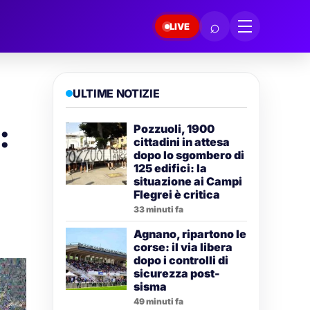
⌕
LIVE
ULTIME NOTIZIE
:
Pozzuoli, 1900
cittadini in attesa
dopo lo sgombero di
125 edifici: la
situazione ai Campi
Flegrei è critica
33 minuti fa
Agnano, ripartono le
corse: il via libera
dopo i controlli di
sicurezza post-
sisma
49 minuti fa