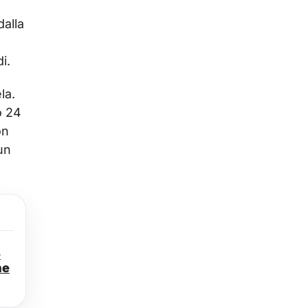
dalla
i.
la.
o 24
on
un
e
ne