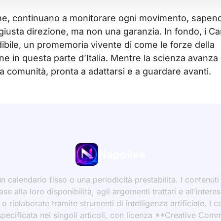
ione, continuano a monitorare ogni movimento, sapen
iusta direzione, ma non una garanzia. In fondo, i C
bile, un promemoria vivente di come le forze della
sone in questa parte d’Italia. Mentre la scienza avanza
la comunità, pronta a adattarsi e a guardare avanti.
Napolive
 calendario fisso o una periodicità prestabilita. I contenut
ase alla loro disponibilità, agli argomenti trattati e all’int
 rielaborate tramite strumenti di intelligenza artificiale. I 
 specificata nei singoli articoli, con licenza **Creative C