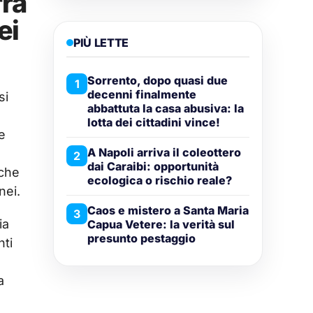
rra
ei
PIÙ LETTE
Sorrento, dopo quasi due
1
decenni finalmente
si
abbattuta la casa abusiva: la
lotta dei cittadini vince!
e
A Napoli arriva il coleottero
2
dai Caraibi: opportunità
 che
ecologica o rischio reale?
nei.
Caos e mistero a Santa Maria
3
ia
Capua Vetere: la verità sul
presunto pestaggio
nti
a