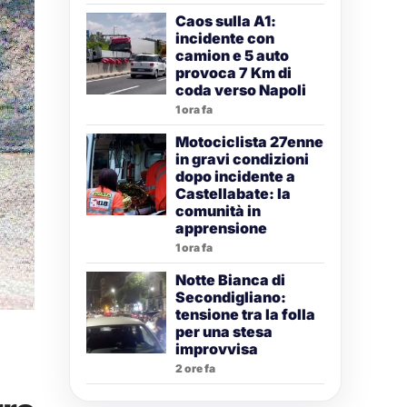
Caos sulla A1:
incidente con
camion e 5 auto
provoca 7 Km di
coda verso Napoli
1 ora fa
Motociclista 27enne
in gravi condizioni
dopo incidente a
Castellabate: la
comunità in
apprensione
1 ora fa
Notte Bianca di
Secondigliano:
tensione tra la folla
per una stesa
improvvisa
2 ore fa