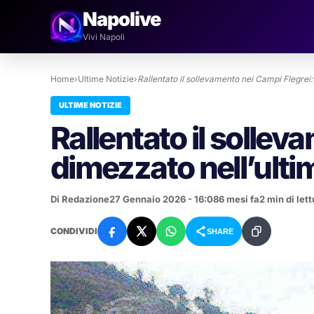
Napolive
Vivi Napoli
Home
›
Ultime Notizie
›
Rallentato il sollevamento nei Campi Flegrei
ULTIME NOTIZIE
Rallentato il sollev
dimezzato nell’ult
Di Redazione
27 Gennaio 2026 - 16:08
6 mesi fa
2 min di lett
CONDIVIDI
SHARE