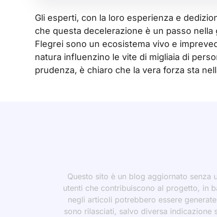
Gli esperti, con la loro esperienza e dediz
che questa decelerazione è un passo nella g
Flegrei sono un ecosistema vivo e imprevedi
natura influenzino le vite di migliaia di per
prudenza, è chiaro che la vera forza sta nel
Questo sito è un blog aggiornato senza un
utenti che contribuiscono al progetto, in b
negli articoli potrebbero essere generate o
sono rilasciati, salvo diversa indicazione