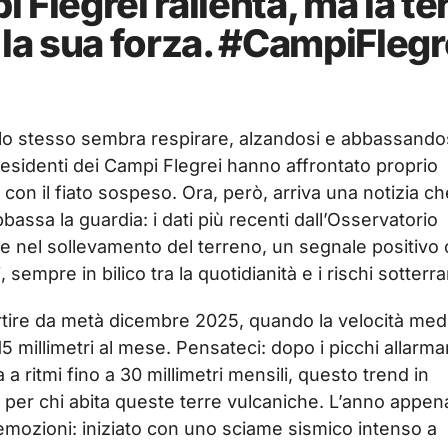
Flegrei rallenta, ma la te
 la sua forza. #CampiFlegr
uolo stesso sembra respirare, alzandosi e abbassando
 residenti dei Campi Flegrei hanno affrontato proprio
 con il fiato sospeso. Ora, però, arriva una notizia ch
assa la guardia: i dati più recenti dall’Osservatorio
e nel sollevamento del terreno, un segnale positivo
sempre in bilico tra la quotidianità e i rischi sotterra
rtire da metà dicembre 2025, quando la velocità med
15 millimetri al mese. Pensateci: dopo i picchi allarma
a ritmi fino a 30 millimetri mensili, questo trend in
per chi abita queste terre vulcaniche. L’anno appen
i emozioni: iniziato con uno sciame sismico intenso a