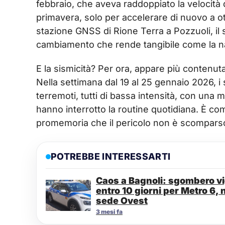
febbraio, che aveva raddoppiato la velocità 
primavera, solo per accelerare di nuovo a ott
stazione GNSS di Rione Terra a Pozzuoli, il s
cambiamento che rende tangibile come la natu
E la sismicità? Per ora, appare più contenut
Nella settimana dal 19 al 25 gennaio 2026, 
terremoti, tutti di bassa intensità, con una
hanno interrotto la routine quotidiana. È co
promemoria che il pericolo non è scomparso
POTREBBE INTERESSARTI
Caos a Bagnoli: sgombero vig
entro 10 giorni per Metro 6, 
sede Ovest
3 mesi fa