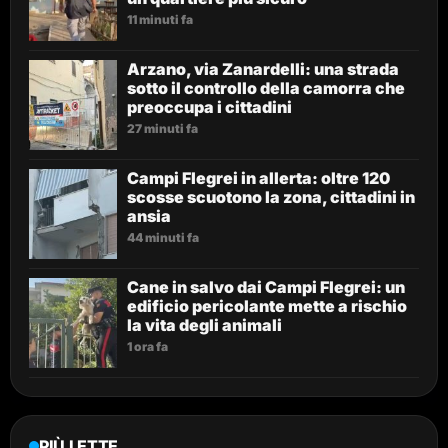
11 minuti fa
Arzano, via Zanardelli: una strada
sotto il controllo della camorra che
preoccupa i cittadini
27 minuti fa
Campi Flegrei in allerta: oltre 120
scosse scuotono la zona, cittadini in
ansia
44 minuti fa
Cane in salvo dai Campi Flegrei: un
edificio pericolante mette a rischio
la vita degli animali
1 ora fa
PIÙ LETTE