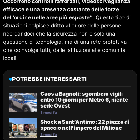
Occorrono controlli rafforzati, videosorveglianza
efficace e una presenza costante delle forze
dell’ordine nelle aree più esposte”
. Questo tipo di
situazioni colpisce dritto al cuore delle persone,
ricordandoci che la sicurezza non è solo una
questione di tecnologia, ma di una rete protettiva
che coinvolge tutti, dalle istituzioni alle comunità
locali.
POTREBBE INTERESSARTI
Caos a Bagnoli: sgombero vigili
entro 10 giorni per Metro 6, niente
sede Ovest
3 mesi fa
Shock a Sant’Antimo: 22 piazze di
spaccio nell’impero del Milione
3 mesi fa