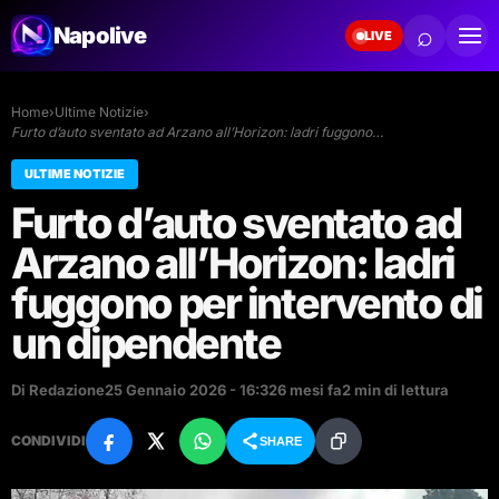
⌕
Napolive
LIVE
Home
›
Ultime Notizie
›
Furto d’auto sventato ad Arzano all’Horizon: ladri fuggono…
ULTIME NOTIZIE
Furto d’auto sventato ad
Arzano all’Horizon: ladri
fuggono per intervento di
un dipendente
Di Redazione
25 Gennaio 2026 - 16:32
6 mesi fa
2 min di lettura
CONDIVIDI
SHARE