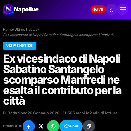
⌕
Napolive
LIVE
Home
›
Ultime Notizie
›
Ex vicesindaco di Napoli Sabatino Santangelo scomparso Manfredi…
ULTIME NOTIZIE
Ex vicesindaco di Napoli
Sabatino Santangelo
scomparso Manfredi ne
esalta il contributo per la
città
Di Redazione
26 Gennaio 2026 - 11:50
6 mesi fa
2 min di lettura
CONDIVIDI
SHARE