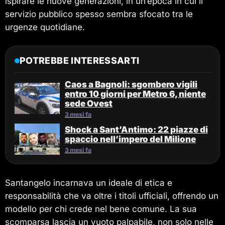
ispirare le nuove generazioni, in un’epoca in cui il
servizio pubblico spesso sembra sfocato tra le
urgenze quotidiane.
POTREBBE INTERESSARTI
Caos a Bagnoli: sgombero vigili
entro 10 giorni per Metro 6, niente
sede Ovest
3 mesi fa
Shock a Sant’Antimo: 22 piazze di
spaccio nell’impero del Milione
3 mesi fa
Santangelo incarnava un ideale di etica e
responsabilità che va oltre i titoli ufficiali, offrendo un
modello per chi crede nel bene comune. La sua
scomparsa lascia un vuoto palpabile, non solo nelle