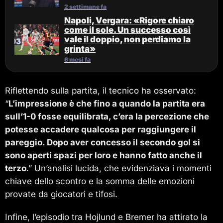
2 settimane fa
Napoli, Vergara: «Rigore chiaro
come il sole. Un successo così
vale il doppio, non perdiamo la
grinta»
6 mesi fa
Riflettendo sulla partita, il tecnico ha osservato:
“
L’impressione è che fino a quando la partita era
sull’1-0 fosse equilibrata, c’era la percezione che
potesse accadere qualcosa per raggiungere il
pareggio. Dopo aver concesso il secondo gol si
sono aperti spazi per loro e hanno fatto anche il
terzo
.” Un’analisi lucida, che evidenziava i momenti
chiave dello scontro e la somma delle emozioni
provate da giocatori e tifosi.
Infine, l’episodio tra Hojlund e Bremer ha attirato la