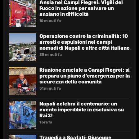
Ansia nei Campi Flegrei: Vigili del
Fuoco in azione per salvare un
anziano in difficoltà
19 minuti fa
Operazione contro la criminalità: 10
arresti e espulsioni nei campi
nomadi di Napoli e altre città italiane
35 minuti fa
Riunione cruciale a Campi Flegrei: si
prepara un piano d’emergenza per la
sicurezza della comunità
51 minuti fa
Napoli celebra il centenario: un
evento imperdibile in esclusiva su
Rai3!
1 ora fa
Tragedia a Scafati: Giuseppe