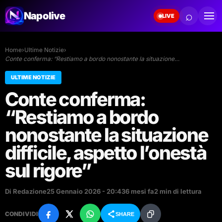
⌕
Napolive
LIVE
Home
›
Ultime Notizie
›
Conte conferma: “Restiamo a bordo nonostante la situazione…
ULTIME NOTIZIE
Conte conferma:
“Restiamo a bordo
nonostante la situazione
difficile, aspetto l’onestà
sul rigore”
Di Redazione
25 Gennaio 2026 - 20:43
6 mesi fa
2 min di lettura
CONDIVIDI
SHARE