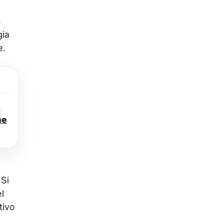
o
gia
e.
e
ne
 Si
l
tivo