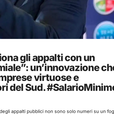
ona gli appalti con un
miale”: un’innovazione ch
imprese virtuose e
ori del Sud. #SalarioMinim
egli appalti pubblici non sono solo numeri su un fogl