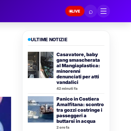
⌕
LIVE
ULTIME NOTIZIE
Casavatore, baby
gang smascherata
al Mangiaplastica:
minorenni
denunciati per atti
vandalici
42 minuti fa
Panico in Costiera
Amalfitana: scontro
tra gozzi costringe i
passeggeri a
buttarsi in acqua
2 ore fa