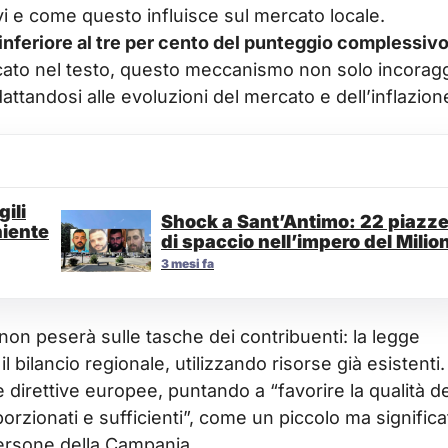
vi e come questo influisce sul mercato locale.
inferiore al tre per cento del punteggio complessiv
cato nel testo, questo meccanismo non solo incorag
attandosi alle evoluzioni del mercato e dell’inflazion
ili
Shock a Sant’Antimo: 22 piazz
niente
di spaccio nell’impero del Milio
3 mesi fa
non peserà sulle tasche dei contribuenti: la legge
 bilancio regionale, utilizzando risorse già esistenti.
e direttive europee, puntando a “favorire la qualità de
orzionati e sufficienti”, come un piccolo ma significa
ersone della Campania.