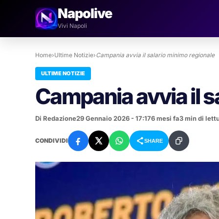
Napolive
Vivi Napoli
Home
›
Ultime Notizie
›
Campania avvia il salario minimo regionale
ULTIME NOTIZIE
Campania avvia il s
Di Redazione
29 Gennaio 2026 - 17:17
6 mesi fa
3 min di lett
CONDIVIDI
SHARE