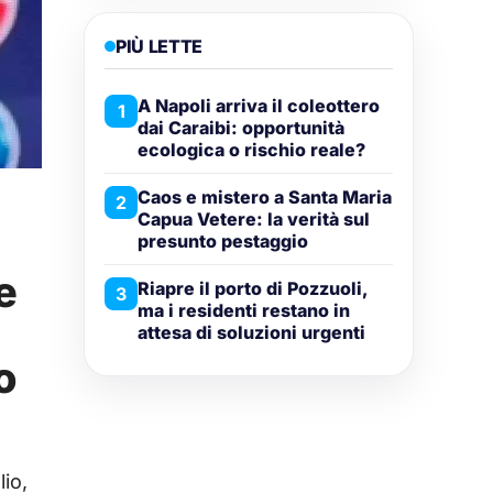
PIÙ LETTE
A Napoli arriva il coleottero
1
dai Caraibi: opportunità
ecologica o rischio reale?
Caos e mistero a Santa Maria
2
Capua Vetere: la verità sul
presunto pestaggio
e
Riapre il porto di Pozzuoli,
3
ma i residenti restano in
attesa di soluzioni urgenti
o
io,