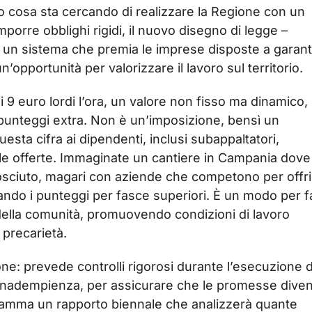
 cosa sta cercando di realizzare la Regione con un
porre obblighi rigidi, il nuovo disegno di legge –
e un sistema che premia le imprese disposte a garant
n’opportunità per valorizzare il lavoro sul territorio.
di 9 euro lordi l’ora, un valore non fisso ma dinamico,
unteggi extra. Non è un’imposizione, bensì un
sta cifra ai dipendenti, inclusi subappaltatori,
le offerte. Immaginate un cantiere in Campania dove 
onosciuto, magari con aziende che competono per offri
ando i punteggi per fasce superiori. È un modo per fa
 della comunità, promuovendo condizioni di lavoro
precarietà.
ne: prevede controlli rigorosi durante l’esecuzione d
i inadempienza, per assicurare che le promesse diven
ogramma un rapporto biennale che analizzerà quante