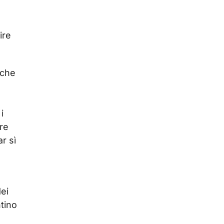
ire
 che
i
re
r sì
ei
tino