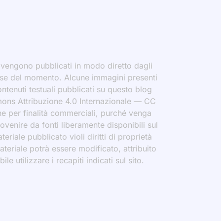
i vengono pubblicati in modo diretto dagli
eresse del momento. Alcune immagini presenti
contenuti testuali pubblicati su questo blog
ommons Attribuzione 4.0 Internazionale — CC
che per finalità commerciali, purché venga
rovenire da fonti liberamente disponibili sul
eriale pubblicato violi diritti di proprietà
materiale potrà essere modificato, attribuito
le utilizzare i recapiti indicati sul sito.