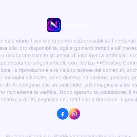
Napolive
 calendario fisso o una periodicità prestabilita. I contenut
ase alla loro disponibilità, agli argomenti trattati e all’int
 rielaborate tramite strumenti di intelligenza artificiale. I 
 specificata nei singoli articoli, con licenza **Creative C
ione, la riproduzione e la rielaborazione dei contenuti, an
 Le immagini utilizzate, salvo diversa indicazione, possono p
ei diritti ritengano che un contenuto, un’immagine o altro mat
ssono richiederne la verifica. Dopo opportuna valutazione, il 
ative a diritti, segnalazioni, rettifiche o rimozioni, è possibi
Redazione
Cookie e GDPR
Fact Checking
Privacy Policy