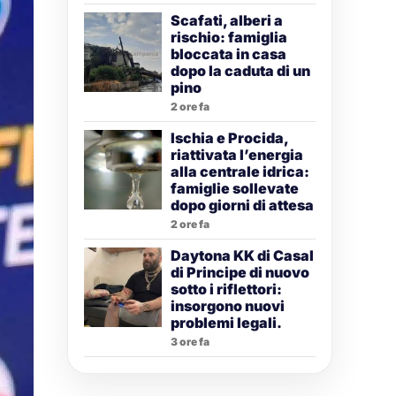
Scafati, alberi a
rischio: famiglia
bloccata in casa
dopo la caduta di un
pino
2 ore fa
Ischia e Procida,
riattivata l’energia
alla centrale idrica:
famiglie sollevate
dopo giorni di attesa
2 ore fa
Daytona KK di Casal
di Principe di nuovo
sotto i riflettori:
insorgono nuovi
problemi legali.
3 ore fa