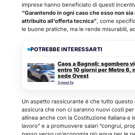
imprese hanno beneficiato di questi incenti
“Garantendo in ogni caso che esso non sia 
attribuito all’offerta tecnica”
, come specifi
le buone pratiche, ma le rende misurabili, ad
POTREBBE INTERESSARTI
Caos a Bagnoli: sgombero vig
entro 10 giorni per Metro 6, 
sede Ovest
3 mesi fa
Un aspetto rassicurante è che tutto questo 
assicura che non ci saranno nuovi costi per il
allinea anche con la Costituzione italiana e l
lavoro” e a promuovere salari “congrui, prop
passo verso un’economia più equa per le p