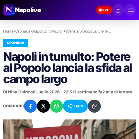
⌕
Napolive
LIVE
Home
›
Cronaca
›
Napoli in tumulto: Potere al Popolo lancia la…
CRONACA
Napoli in tumulto: Potere
al Popolo lancia la sfida al
campo largo
Di Nina Chirico
8 Luglio 2026 - 22:51
3 settimane fa
2 min di lettura
CONDIVIDI
SHARE