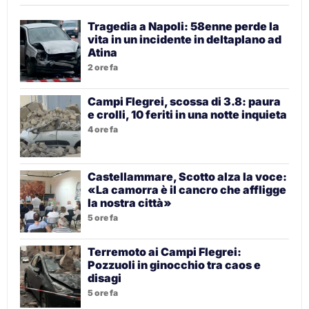
Tragedia a Napoli: 58enne perde la
vita in un incidente in deltaplano ad
Atina
2 ore fa
Campi Flegrei, scossa di 3.8: paura
e crolli, 10 feriti in una notte inquieta
4 ore fa
Castellammare, Scotto alza la voce:
«La camorra è il cancro che affligge
la nostra città»
5 ore fa
Terremoto ai Campi Flegrei:
Pozzuoli in ginocchio tra caos e
disagi
5 ore fa