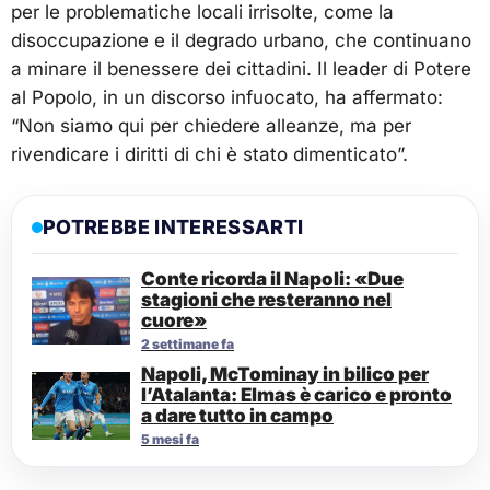
per le problematiche locali irrisolte, come la
disoccupazione e il degrado urbano, che continuano
a minare il benessere dei cittadini. Il leader di Potere
al Popolo, in un discorso infuocato, ha affermato:
“Non siamo qui per chiedere alleanze, ma per
rivendicare i diritti di chi è stato dimenticato”.
POTREBBE INTERESSARTI
Conte ricorda il Napoli: «Due
stagioni che resteranno nel
cuore»
2 settimane fa
Napoli, McTominay in bilico per
l’Atalanta: Elmas è carico e pronto
a dare tutto in campo
5 mesi fa