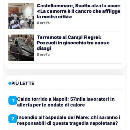
Castellammare, Scotto alza la voce:
«La camorra è il cancro che affligge
la nostra città»
8 ore fa
Terremoto ai Campi Flegrei:
Pozzuoli in ginocchio tra caos e
disagi
8 ore fa
PIÙ LETTE
Caldo torrido a Napoli: 57mila lavoratori in
1
allerta per le ondate di calore
Incendio all’ospedale del Mare: chi saranno i
2
responsabili di questa tragedia napoletana?