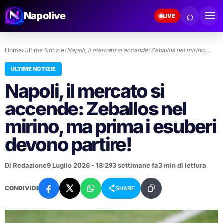
⌕
Napolive
LIVE
Home
›
Ultime Notizie
›
Napoli, il mercato si accende: Zeballos nel mirino,…
ULTIME NOTIZIE
Napoli, il mercato si
accende: Zeballos nel
mirino, ma prima i esuberi
devono partire!
Di Redazione
9 Luglio 2026 - 18:29
3 settimane fa
3 min di lettura
CONDIVIDI
SHARE