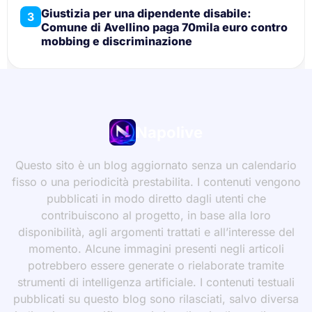
Giustizia per una dipendente disabile:
3
Comune di Avellino paga 70mila euro contro
mobbing e discriminazione
Napolive
Questo sito è un blog aggiornato senza un calendario
fisso o una periodicità prestabilita. I contenuti vengono
pubblicati in modo diretto dagli utenti che
contribuiscono al progetto, in base alla loro
disponibilità, agli argomenti trattati e all’interesse del
momento. Alcune immagini presenti negli articoli
potrebbero essere generate o rielaborate tramite
strumenti di intelligenza artificiale. I contenuti testuali
pubblicati su questo blog sono rilasciati, salvo diversa