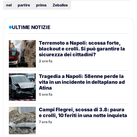
nel
partire
prima
Zeballos
ULTIME NOTIZIE
Terremoto a Napoli: scossa forte,
blackout e crolli. Si può garantire la
sicurezza dei cittadini?
2 ore fa
Tragedia a Napoli: 58enne perde la
vita in un incidente in deltaplano ad
Atina
5 ore fa
Campi Flegrei, scossa di 3.8: paura
e crolli, 10 feriti in una notte inquieta
7 ore fa