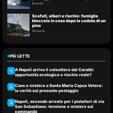
9 ore fa
Scafati, alberi a rischio: famiglia
bloccata in casa dopo la caduta di un
pino
10 ore fa
PIÙ LETTE
A Napoli arriva il coleottero dai Caraibi:
1
opportunità ecologica o rischio reale?
Caos e mistero a Santa Maria Capua Vetere:
2
la verità sul presunto pestaggio
Napoli, secondo arresto per i pistoileri di via
3
San Sebastiano: tensione e mistero sul
commando