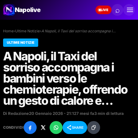
⌕
Napolive
LIVE
Home
›
Ultime Notizie
›
A Napoli, il Taxi del sorriso accompagna i…
ULTIME NOTIZIE
A Napoli, il Taxi del
sorriso accompagna i
bambini verso le
chemioterapie, offrendo
un gesto di calore e…
Di Redazione
20 Gennaio 2026 - 21:12
7 mesi fa
3 min di lettura
CONDIVIDI
SHARE