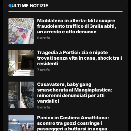
ULTIME NOTIZIE
Maddalena in allerta: blitz scopre
fraudolento traffico di 3mila abiti,
un arresto e otto denunce
6 ore fa
Tragedia a Portici: zia e nipote
trovati senza vita in casa, shock tra i
residenti
7 ore fa
Casavatore, baby gang
smascherata al Mangiaplastica:
minorenni denunciati per atti
vandalici
9 ore fa
Panico in Costiera Amalfitana:
scontro tra gozzi costringe i
passeggeri a buttarsi in acqua