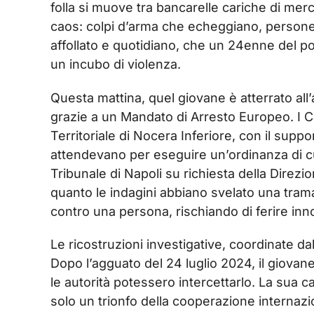
folla si muove tra bancarelle cariche di merci 
caos: colpi d’arma che echeggiano, persone c
affollato e quotidiano, che un 24enne del p
un incubo di violenza.
Questa mattina, quel giovane è atterrato al
grazie a un Mandato di Arresto Europeo. I C
Territoriale di Nocera Inferiore, con il suppo
attendevano per eseguire un’ordinanza di c
Tribunale di Napoli su richiesta della Direzi
quanto le indagini abbiano svelato una trama
contro una persona, rischiando di ferire inn
Le ricostruzioni investigative, coordinate 
Dopo l’agguato del 24 luglio 2024, il giova
le autorità potessero intercettarlo. La sua c
solo un trionfo della cooperazione internazio