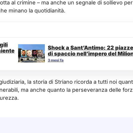
otta al crimine – ma anche un segnale di sollievo per
he minano la quotidianità.
ili
Shock a Sant’Antimo: 22 piazz
niente
di spaccio nell’impero del Milio
3 mesi fa
udiziaria, la storia di Striano ricorda a tutti noi quant
ulnerabili, ma anche quanto la perseveranza delle for
curezza.