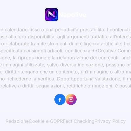
Napolive
 calendario fisso o una periodicità prestabilita. I contenut
ase alla loro disponibilità, agli argomenti trattati e all’int
 rielaborate tramite strumenti di intelligenza artificiale. I 
 specificata nei singoli articoli, con licenza **Creative C
ione, la riproduzione e la rielaborazione dei contenuti, an
 Le immagini utilizzate, salvo diversa indicazione, possono p
ei diritti ritengano che un contenuto, un’immagine o altro mat
ssono richiederne la verifica. Dopo opportuna valutazione, il 
ative a diritti, segnalazioni, rettifiche o rimozioni, è possibi
Redazione
Cookie e GDPR
Fact Checking
Privacy Policy