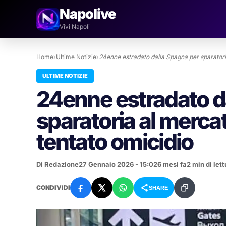
Napolive
Vivi Napoli
Home
›
Ultime Notizie
›
24enne estradato dalla Spagna per sparator
ULTIME NOTIZIE
24enne estradato d
sparatoria al mercat
tentato omicidio
Di Redazione
27 Gennaio 2026 - 15:02
6 mesi fa
2 min di lett
CONDIVIDI
SHARE