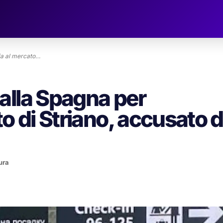
ia al mercato…
alla Spagna per
o di Striano, accusato d
ura