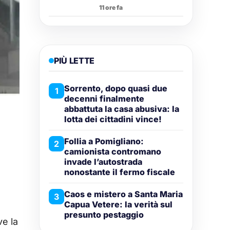
11 ore fa
PIÙ LETTE
Sorrento, dopo quasi due
1
decenni finalmente
abbattuta la casa abusiva: la
lotta dei cittadini vince!
Follia a Pomigliano:
2
camionista contromano
invade l’autostrada
nonostante il fermo fiscale
Caos e mistero a Santa Maria
3
Capua Vetere: la verità sul
presunto pestaggio
ve la