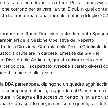
e l’aria è piena di voci e profumi. Poi, all’improvviso, 
he corrono per salvarsi la vita. È qui, in quel conte
osto ha trasformato una normale mattina di luglio 202
l’aeroporto di Roma Fiumicino, estradato dalla Spagna
arabinieri della Sezione Operativa del Reparto
rto della Direzione Centrale della Polizia Criminale, lo
ustodia cautelare in carcere. Emessa dal GIP del
one Distrettuale Antimafia, questa misura sottolinea
 pericolosa: il sospettato avrebbe sparato diversi co
ocenti in mezzo alla ressa.
dalla DDA partenopea, dipingono un quadro agghiaccia
ne è scomparso nel nulla, fuggendo dal Paese prima 
attura in Spagna e il successivo rientro in Italia non 
nale – un aspetto che, in casi come questi, fa riflett