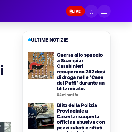
⌕
LIVE
ULTIME NOTIZIE
Guerra allo spaccio
a Scampia:
i
Carabinieri
recuperano 252 dosi
di droga nelle ‘Case
dei Puffi’ durante un
blitz mirato.
52 minuti fa
Blitz della Polizia
Provinciale a
Caserta: scoperta
officina abusiva con
pezzi rubati e rifiuti