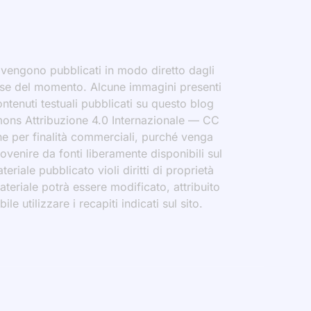
i vengono pubblicati in modo diretto dagli
eresse del momento. Alcune immagini presenti
contenuti testuali pubblicati su questo blog
ommons Attribuzione 4.0 Internazionale — CC
che per finalità commerciali, purché venga
rovenire da fonti liberamente disponibili sul
eriale pubblicato violi diritti di proprietà
materiale potrà essere modificato, attribuito
le utilizzare i recapiti indicati sul sito.