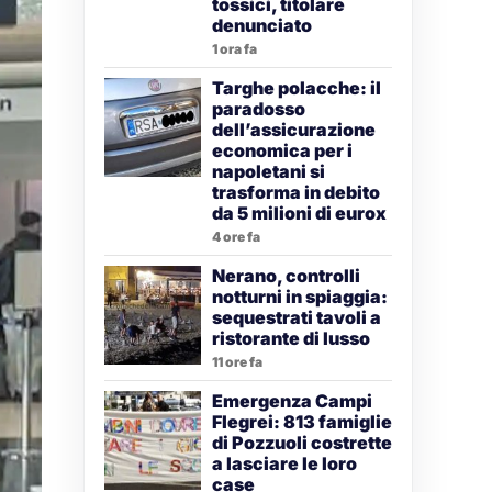
tossici, titolare
denunciato
1 ora fa
Targhe polacche: il
paradosso
dell’assicurazione
economica per i
napoletani si
trasforma in debito
da 5 milioni di eurox
4 ore fa
Nerano, controlli
notturni in spiaggia:
sequestrati tavoli a
ristorante di lusso
11 ore fa
Emergenza Campi
Flegrei: 813 famiglie
di Pozzuoli costrette
a lasciare le loro
case