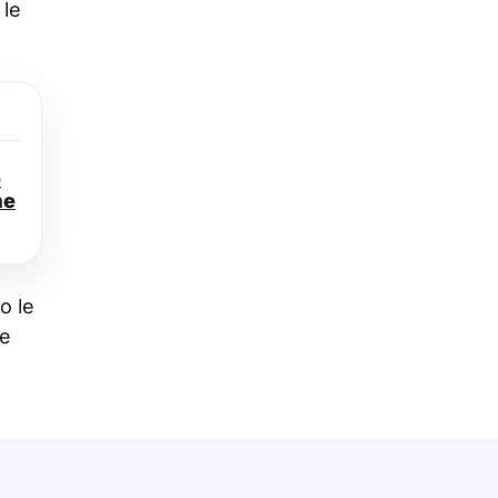
 le
e
ne
o le
ze