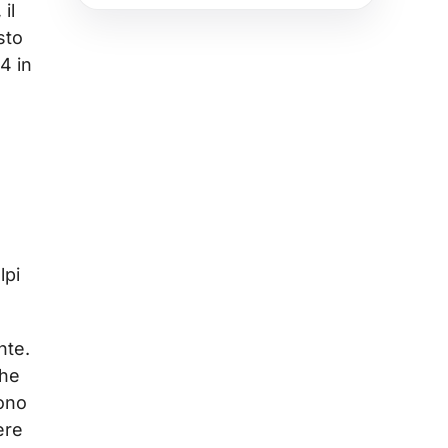
il
sto
4 in
lpi
nte.
che
sono
ere