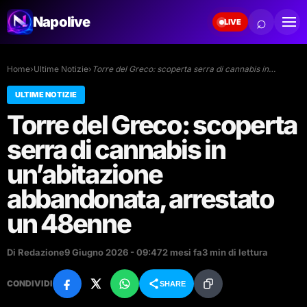
⌕
Napolive
LIVE
Home
›
Ultime Notizie
›
Torre del Greco: scoperta serra di cannabis in…
ULTIME NOTIZIE
Torre del Greco: scoperta
serra di cannabis in
un’abitazione
abbandonata, arrestato
un 48enne
Di Redazione
9 Giugno 2026 - 09:47
2 mesi fa
3 min di lettura
CONDIVIDI
SHARE