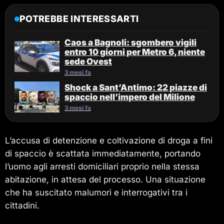
POTREBBE INTERESSARTI
Caos a Bagnoli: sgombero vigili
entro 10 giorni per Metro 6, niente
sede Ovest
3 mesi fa
Shock a Sant’Antimo: 22 piazze di
spaccio nell’impero del Milione
3 mesi fa
L’accusa di detenzione e coltivazione di droga a fini
di spaccio è scattata immediatamente, portando
l’uomo agli arresti domiciliari proprio nella stessa
abitazione, in attesa del processo. Una situazione
che ha suscitato malumori e interrogativi tra i
cittadini.