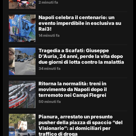
2 minuti fa
Napoli celebra il centenario: un
evento imperdibile in esclusiva su
Rai3!
14 minuti fa
Tragedia a Scafati: Giuseppe
D’Auria, 24 anni, perde la vita dopo
due giorni di lotta contro la malattia
34 minuti fa
Ritorna la normalità: treni in
movimento da Napoli dopo il
terremoto nei Campi Flegrei
50 minuti fa
Pianura, arrestato un presunto
pusher della piazza di spaccio “del
Visionario”: ai domiciliari per
traffico di droga