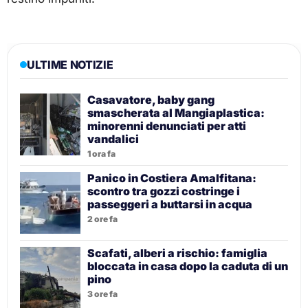
ULTIME NOTIZIE
Casavatore, baby gang
smascherata al Mangiaplastica:
minorenni denunciati per atti
vandalici
1 ora fa
Panico in Costiera Amalfitana:
scontro tra gozzi costringe i
passeggeri a buttarsi in acqua
2 ore fa
Scafati, alberi a rischio: famiglia
bloccata in casa dopo la caduta di un
pino
3 ore fa