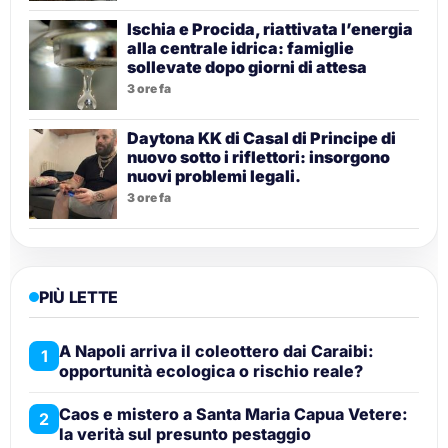
Ischia e Procida, riattivata l’energia
alla centrale idrica: famiglie
sollevate dopo giorni di attesa
3 ore fa
Daytona KK di Casal di Principe di
nuovo sotto i riflettori: insorgono
nuovi problemi legali.
3 ore fa
PIÙ LETTE
A Napoli arriva il coleottero dai Caraibi:
1
opportunità ecologica o rischio reale?
Caos e mistero a Santa Maria Capua Vetere:
2
la verità sul presunto pestaggio