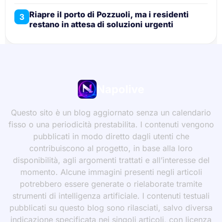
Riapre il porto di Pozzuoli, ma i residenti
3
restano in attesa di soluzioni urgenti
Napolive
Questo sito è un blog aggiornato senza un calendario
fisso o una periodicità prestabilita. I contenuti vengono
pubblicati in modo diretto dagli utenti che
contribuiscono al progetto, in base alla loro
disponibilità, agli argomenti trattati e all’interesse del
momento. Alcune immagini presenti negli articoli
potrebbero essere generate o rielaborate tramite
strumenti di intelligenza artificiale. I contenuti testuali
pubblicati su questo blog sono rilasciati, salvo diversa
indicazione specificata nei singoli articoli, con licenza