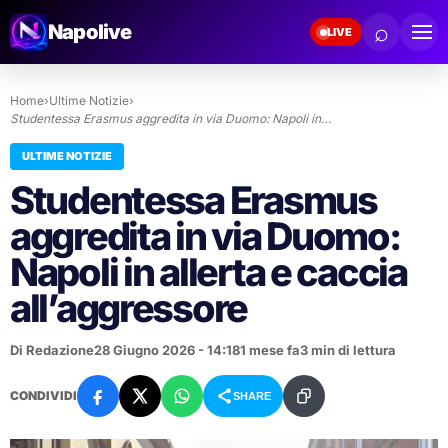
⌕
Napolive
LIVE
Home
›
Ultime Notizie
›
Studentessa Erasmus aggredita in via Duomo: Napoli in…
ULTIME NOTIZIE
Studentessa Erasmus
aggredita in via Duomo:
Napoli in allerta e caccia
all’aggressore
Di Redazione
28 Giugno 2026 - 14:18
1 mese fa
3 min di lettura
CONDIVIDI
SHARE