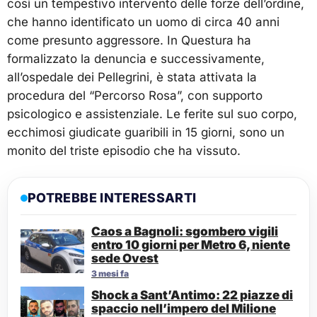
così un tempestivo intervento delle forze dell’ordine,
che hanno identificato un uomo di circa 40 anni
come presunto aggressore. In Questura ha
formalizzato la denuncia e successivamente,
all’ospedale dei Pellegrini, è stata attivata la
procedura del “Percorso Rosa”, con supporto
psicologico e assistenziale. Le ferite sul suo corpo,
ecchimosi giudicate guaribili in 15 giorni, sono un
monito del triste episodio che ha vissuto.
POTREBBE INTERESSARTI
Caos a Bagnoli: sgombero vigili
entro 10 giorni per Metro 6, niente
sede Ovest
3 mesi fa
Shock a Sant’Antimo: 22 piazze di
spaccio nell’impero del Milione