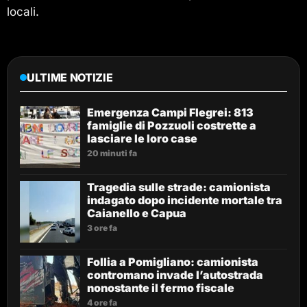
locali.
ULTIME NOTIZIE
Emergenza Campi Flegrei: 813
famiglie di Pozzuoli costrette a
lasciare le loro case
20 minuti fa
Tragedia sulle strade: camionista
indagato dopo incidente mortale tra
Caianello e Capua
3 ore fa
Follia a Pomigliano: camionista
contromano invade l’autostrada
nonostante il fermo fiscale
4 ore fa