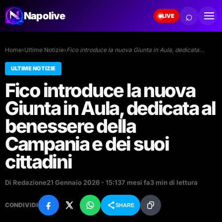
⌕
Napolive
LIVE
Home
›
Ultime Notizie
›
Fico introduce la nuova Giunta in Aula, dedicata…
ULTIME NOTIZIE
Fico introduce la nuova
Giunta in Aula, dedicata al
benessere della
Campania e dei suoi
cittadini
Di Redazione
21 Gennaio 2026 - 15:13
7 mesi fa
3 min di lettura
CONDIVIDI
SHARE