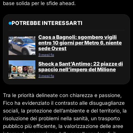
base solida per le sfide ahead.
POTREBBE INTERESSARTI
Caos a Bagnoli: sgombero vigili
entro 10 giorni per Metro 6, niente
sede Ovest
3 mesi fa
Shock a Sant’Antimo: 22 piazze di
spaccio nell’impero del Milione
3 mesi fa
Tra le priorità delineate con chiarezza e passione,
Fico ha evidenziato il contrasto alle disuguaglianze
sociali, la protezione dell’ambiente e del territorio, la
risoluzione dei problemi nella sanità, un trasporto
pubblico più efficiente, la valorizzazione delle aree