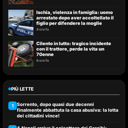
Ischia, violenza in famiglia: uomo
arrestato dopo aver accoltellato il
figlio per difendere la moglie
4 ore fa
Cilento in lutto: tragico incidente
con il trattore, perde la vita un
70enne
6 ore fa
PIÙ LETTE
Sorrento, dopo quasi due decenni
1
finalmente abbattuta la casa abusiva: la lotta
dei cittadini vince!
A Napoli arriva il coleottero dai Caraibi: