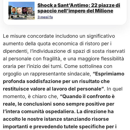
Shock a Sant’Antimo: 22 piazze di
spaccio nell’impero del Milione
3 mesi fa
Le misure concordate includono un significativo
aumento della quota economica di ristoro per i
dipendenti, l’individuazione di spazi di sosta riservati
al personale con fragilità, e una maggiore flessibilità
oraria per l’inizio dei turni. Come sottolinea con
orgoglio un rappresentante sindacale,
“Esprimiamo
profonda soddisfazione per un risultato che
restituisce valore al lavoro del personale”
. In quel
momento, è chiaro che,
“Quando il confronto è
reale, le conclusioni sono sempre positive per
l’intera comunità ospedaliera. La direzione ha
accolto le nostre istanze stanziando risorse
importanti e prevedendo tutele specifiche per i