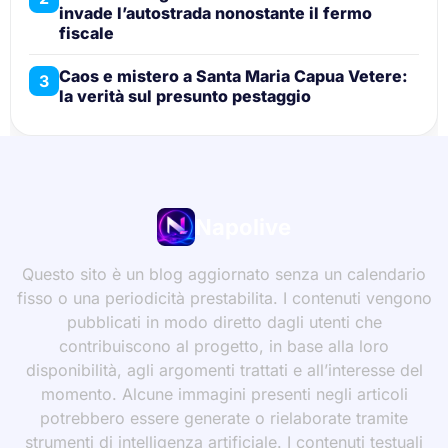
invade l’autostrada nonostante il fermo
fiscale
Caos e mistero a Santa Maria Capua Vetere:
3
la verità sul presunto pestaggio
Napolive
Questo sito è un blog aggiornato senza un calendario
fisso o una periodicità prestabilita. I contenuti vengono
pubblicati in modo diretto dagli utenti che
contribuiscono al progetto, in base alla loro
disponibilità, agli argomenti trattati e all’interesse del
momento. Alcune immagini presenti negli articoli
potrebbero essere generate o rielaborate tramite
strumenti di intelligenza artificiale. I contenuti testuali