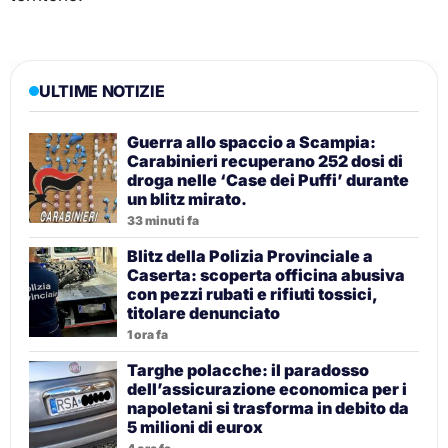
ULTIME NOTIZIE
Guerra allo spaccio a Scampia:
Carabinieri recuperano 252 dosi di
droga nelle ‘Case dei Puffi’ durante
un blitz mirato.
33 minuti fa
Blitz della Polizia Provinciale a
Caserta: scoperta officina abusiva
con pezzi rubati e rifiuti tossici,
titolare denunciato
1 ora fa
Targhe polacche: il paradosso
dell’assicurazione economica per i
napoletani si trasforma in debito da
5 milioni di eurox