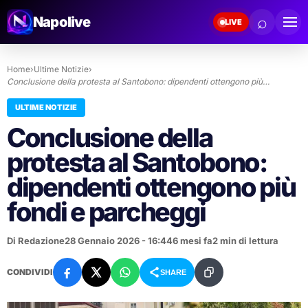
⌕
Napolive
LIVE
Home
›
Ultime Notizie
›
Conclusione della protesta al Santobono: dipendenti ottengono più…
ULTIME NOTIZIE
Conclusione della
protesta al Santobono:
dipendenti ottengono più
fondi e parcheggi
Di Redazione
28 Gennaio 2026 - 16:44
6 mesi fa
2 min di lettura
CONDIVIDI
SHARE