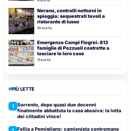
4 ore fa
Nerano, controlli notturni in
spiaggia: sequestrati tavoli a
ristorante di lusso
10 ore fa
Emergenza Campi Flegrei: 813
famiglie di Pozzuoli costrette a
lasciare le loro case
11 ore fa
PIÙ LETTE
Sorrento, dopo quasi due decenni
1
finalmente abbattuta la casa abusiva: la lotta
dei cittadini vince!
Follia a Pomigliano: camionista contromano
2