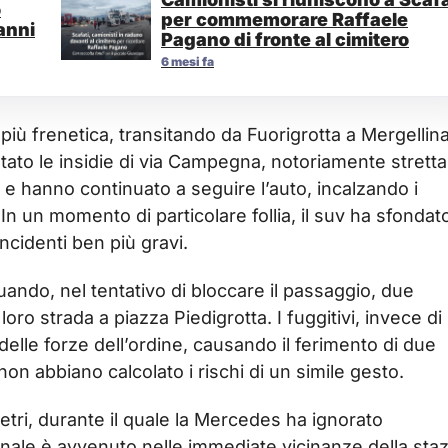
o
per commemorare Raffaele
anni
Pagano di fronte al cimitero
6 mesi fa
ù frenetica, transitando da Fuorigrotta a Mergellina
tato le insidie di via Campegna, notoriamente stretta
i e hanno continuato a seguire l’auto, incalzando i
i. In un momento di particolare follia, il suv ha sfondat
ncidenti ben più gravi.
uando, nel tentativo di bloccare il passaggio, due
loro strada a piazza Piedigrotta. I fuggitivi, invece di
delle forze dell’ordine, causando il ferimento di due
, non abbiano calcolato i rischi di un simile gesto.
tri, durante il quale la Mercedes ha ignorato
 finale è avvenuto nelle immediate vicinanze della sta