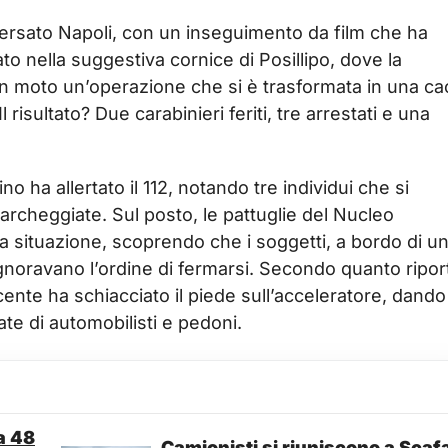
versato Napoli, con un inseguimento da film che ha
ato nella suggestiva cornice di Posillipo, dove la
in moto un’operazione che si è trasformata in una ca
 Il risultato? Due carabinieri feriti, tre arrestati e una
 ha allertato il 112, notando tre individui che si
archeggiate. Sul posto, le pattuglie del Nucleo
 situazione, scoprendo che i soggetti, a bordo di u
noravano l’ordine di fermarsi. Secondo quanto ripor
te ha schiacciato il piede sull’acceleratore, dando 
ate di automobilisti e pedoni.
a 48
Camionisti si riuniscono a Scafa