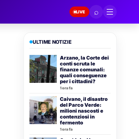
⌕
LIVE
ULTIME NOTIZIE
Arzano, la Corte dei
conti scruta le
finanze comunali:
quali conseguenze
per i cittadini?
1 ora fa
Caivano, il disastro
del Parco Verde:
milioni nascosti e
contenziosi in
fermento
1 ora fa