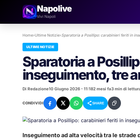
Napolive
Vivi Napoli
Home
›
Ultime Notizie
›
Sparatoria a Posillipo: carabinieri feriti in i
ULTIME NOTIZIE
Sparatoria a Posillipo
inseguimento, tre a
Di Redazione
10 Giugno 2026 - 11:18
2 mesi fa
3 min di lettur
CONDIVIDI
SHARE
Inseguimento ad alta velocità tra le strade di