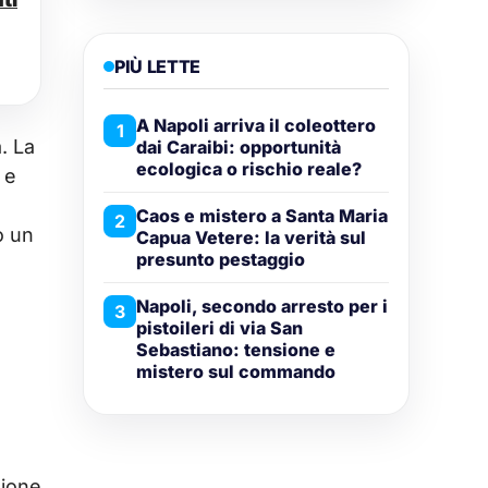
PIÙ LETTE
A Napoli arriva il coleottero
1
. La
dai Caraibi: opportunità
ecologica o rischio reale?
 e
Caos e mistero a Santa Maria
2
o un
Capua Vetere: la verità sul
presunto pestaggio
Napoli, secondo arresto per i
3
pistoileri di via San
Sebastiano: tensione e
mistero sul commando
zione