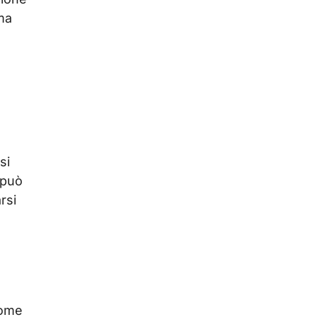
 ma
si
 può
rsi
come