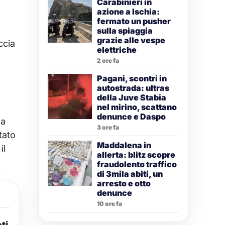
Carabinieri in
azione a Ischia:
fermato un pusher
sulla spiaggia
grazie alle vespe
ccia
elettriche
2 ore fa
Pagani, scontri in
autostrada: ultras
della Juve Stabia
nel mirino, scattano
denunce e Daspo
na
3 ore fa
tato
Maddalena in
il
allerta: blitz scopre
fraudolento traffico
di 3mila abiti, un
arresto e otto
denunce
10 ore fa
ti