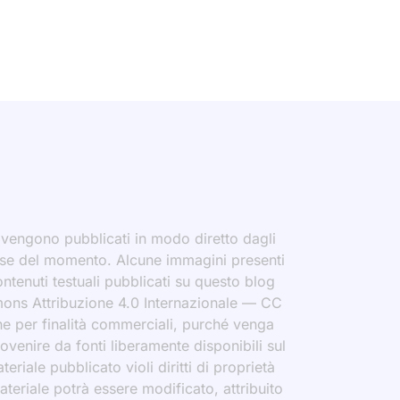
i vengono pubblicati in modo diretto dagli
eresse del momento. Alcune immagini presenti
contenuti testuali pubblicati su questo blog
ommons Attribuzione 4.0 Internazionale — CC
che per finalità commerciali, purché venga
rovenire da fonti liberamente disponibili sul
eriale pubblicato violi diritti di proprietà
materiale potrà essere modificato, attribuito