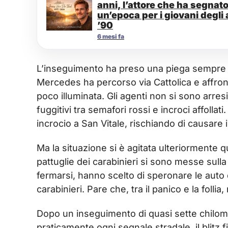
anni, l’attore che ha segnat
un’epoca per i giovani degli 
’90
6 mesi fa
L’inseguimento ha preso una piega sempre pi
Mercedes ha percorso via Cattolica e affron
poco illuminata. Gli agenti non si sono arres
fuggitivi tra semafori rossi e incroci affollat
incrocio a San Vitale, rischiando di causare i
Ma la situazione si è agitata ulteriormente q
pattuglie dei carabinieri si sono messe sulla 
fermarsi, hanno scelto di speronare le auto 
carabinieri. Pare che, tra il panico e la follia
Dopo un inseguimento di quasi sette chilome
praticamente ogni segnale stradale, il blitz