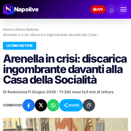
⌕
Napolive
LIVE
Home
›
Ultime Notizie
›
Arenella in crisi: discarica ingombrante davanti alla Casa…
ULTIME NOTIZIE
Arenella in crisi: discarica
ingombrante davanti alla
Casa della Socialità
Di Redazione
11 Giugno 2026 - 11:28
2 mesi fa
3 min di lettura
CONDIVIDI
SHARE