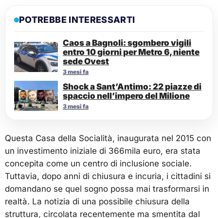
POTREBBE INTERESSARTI
Caos a Bagnoli: sgombero vigili
entro 10 giorni per Metro 6, niente
sede Ovest
3 mesi fa
Shock a Sant’Antimo: 22 piazze di
spaccio nell’impero del Milione
3 mesi fa
Questa Casa della Socialità, inaugurata nel 2015 con
un investimento iniziale di 366mila euro, era stata
concepita come un centro di inclusione sociale.
Tuttavia, dopo anni di chiusura e incuria, i cittadini si
domandano se quel sogno possa mai trasformarsi in
realtà. La notizia di una possibile chiusura della
struttura, circolata recentemente ma smentita dal