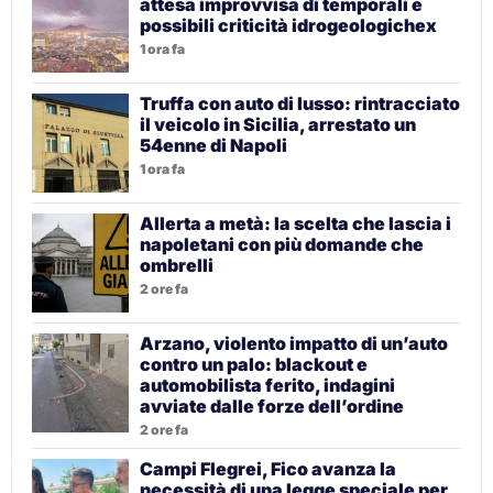
attesa improvvisa di temporali e
possibili criticità idrogeologichex
1 ora fa
Truffa con auto di lusso: rintracciato
il veicolo in Sicilia, arrestato un
54enne di Napoli
1 ora fa
Allerta a metà: la scelta che lascia i
napoletani con più domande che
ombrelli
2 ore fa
Arzano, violento impatto di un’auto
contro un palo: blackout e
automobilista ferito, indagini
avviate dalle forze dell’ordine
2 ore fa
Campi Flegrei, Fico avanza la
necessità di una legge speciale per