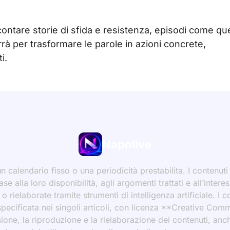
contare storie di sfida e resistenza, episodi come qu
rà per trasformare le parole in azioni concrete,
i.
Napolive
 calendario fisso o una periodicità prestabilita. I contenut
ase alla loro disponibilità, agli argomenti trattati e all’int
 rielaborate tramite strumenti di intelligenza artificiale. I 
 specificata nei singoli articoli, con licenza **Creative C
ione, la riproduzione e la rielaborazione dei contenuti, an