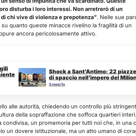
i un senso di impunità che va scardinato. Queste
oro disturba i loro interessi. Non arretrerò di un
 di chi vive di violenza e prepotenza”
. Nelle sue par
re su quanto queste minacce rivelino la fragilità di un
ppure ancora pericolosamente attivo.
ili
Shock a Sant’Antimo: 22 piazz
niente
di spaccio nell’impero del Milio
3 mesi fa
llo alle autorità, chiedendo un controllo più stringen
ultura della sopraffazione che soffoca quartieri interi
ondivisa, un promemoria per tutti noi che, in una c
solo un dovere istituzionale, ma un atto umano di cor