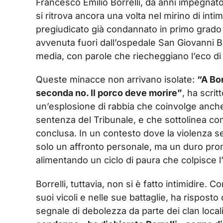
Francesco Emilio Borrelli, da anni impegnato 
si ritrova ancora una volta nel mirino di int
pregiudicato già condannato in primo grado
avvenuta fuori dall’ospedale San Giovanni B
media, con parole che riecheggiano l’eco d
Queste minacce non arrivano isolate:
“A Bor
seconda no. Il porco deve morire”
, ha scrit
un’esplosione di rabbia che coinvolge anche
sentenza del Tribunale, e che sottolinea come 
conclusa. In un contesto dove la violenza 
solo un affronto personale, ma un duro prom
alimentando un ciclo di paura che colpisce l
Borrelli, tuttavia, non si è fatto intimidire. 
suoi vicoli e nelle sue battaglie, ha rispos
segnale di debolezza da parte dei clan local