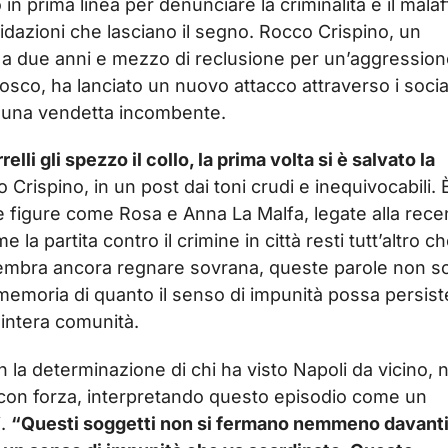
in prima linea per denunciare la criminalità e il malaf
imidazioni che lasciano il segno. Rocco Crispino, un
 a due anni e mezzo di reclusione per un’aggressio
osco, ha lanciato un nuovo attacco attraverso i socia
i una vendetta incombente.
relli gli spezzo il collo, la prima volta si è salvato la
to Crispino, in un post dai toni crudi e inequivocabili. 
 figure come Rosa e Anna La Malfa, legate alla rece
la partita contro il crimine in città resti tutt’altro c
sembra ancora regnare sovrana, queste parole non s
emoria di quanto il senso di impunità possa persist
’intera comunità.
Con la determinazione di chi ha visto Napoli da vicino, 
to con forza, interpretando questo episodio come un
i.
“Questi soggetti non si fermano nemmeno davanti 