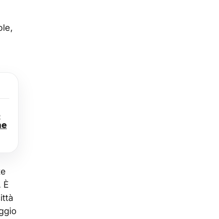
ole,
e
ne
te
. È
ittà
aggio