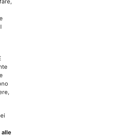
fare,
ne
l
È
nte
he
ono
ere,
nei
alle