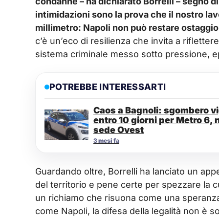
condanne – ha dichiarato Borrelli – segno d
intimidazioni sono la prova che il nostro lav
millimetro: Napoli non può restare ostaggio
c’è un’eco di resilienza che invita a riflette
sistema criminale messo sotto pressione, e
POTREBBE INTERESSARTI
Caos a Bagnoli: sgombero vig
entro 10 giorni per Metro 6, 
sede Ovest
3 mesi fa
Guardando oltre, Borrelli ha lanciato un appe
del territorio e pene certe per spezzare la c
un richiamo che risuona come una speranza c
come Napoli, la difesa della legalità non è 