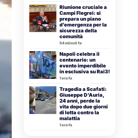
Riunione cruciale a
Campi Flegrei: si
prepara un piano
d’emergenza per la
sicurezza della
comunità
54 minuti fa
Napoli celebra il
centenario: un
evento imperdibile
in esclusiva su Rai3!
1 ora fa
Tragedia a Scafati:
Giuseppe D’Auria,
24 anni, perde la
vita dopo due giorni
di lotta contro la
malattia
1 ora fa