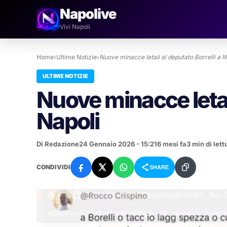
Napolive
Vivi Napoli
Home
›
Ultime Notizie
›
Nuove minacce letali al deputato Borrelli a N
ULTIME NOTIZIE
Nuove minacce letali
Napoli
Di Redazione
24 Gennaio 2026 - 15:21
6 mesi fa
3 min di lett
CONDIVIDI
SHARE