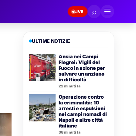
⌕
LIVE
ULTIME NOTIZIE
Ansia nei Campi
Flegrei: Vigili del
Fuoco in azione per
salvare un anziano
in difficoltà
22 minuti fa
Operazione contro
la criminalità: 10
arresti e espulsioni
nei campi nomadi di
Napoli e altre città
italiane
38 minuti fa