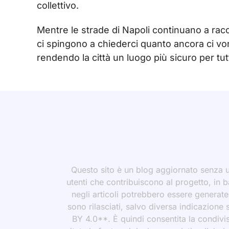
collettivo.
Mentre le strade di Napoli continuano a rac
ci spingono a chiederci quanto ancora ci vor
rendendo la città un luogo più sicuro per tutt
Questo sito è un blog aggiornato senza un
utenti che contribuiscono al progetto, in b
negli articoli potrebbero essere generate o
sono rilasciati, salvo diversa indicazione
BY 4.0**. È quindi consentita la condivis