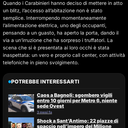
Quando i Carabinieri hanno deciso di mettere in atto
un blitz, l’accesso all’abitazione non è stato
semplice. Interrompendo momentaneamente
l’alimentazione elettrica, uno degli occupanti,
pensando a un guasto, ha aperto la porta, dando il
via a un’irruzione che ha sorpreso i truffatori. La
scena che si è presentata ai loro occhi è stata
inaspettata: un vero e proprio call center, con attività
telefoniche in pieno svolgimento.
POTREBBE INTERESSARTI
Caos a Bagnoli: sgombero vigili
entro 10 giorni per Metro 6, niente
sede Ovest
3 mesi fa
Shock a Sant’Antimo: 22 piazze di
spaccio nell’impero del Milione