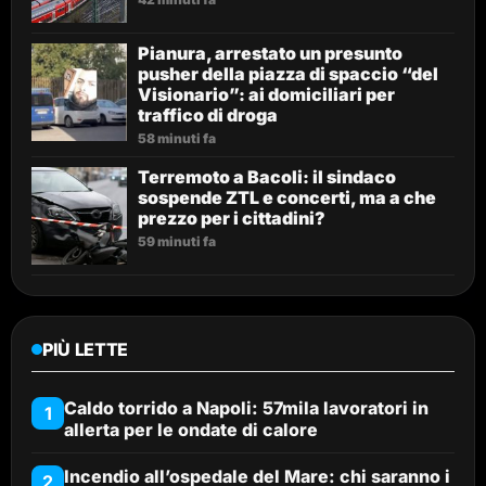
Pianura, arrestato un presunto
pusher della piazza di spaccio “del
Visionario”: ai domiciliari per
traffico di droga
58 minuti fa
Terremoto a Bacoli: il sindaco
sospende ZTL e concerti, ma a che
prezzo per i cittadini?
59 minuti fa
PIÙ LETTE
Caldo torrido a Napoli: 57mila lavoratori in
1
allerta per le ondate di calore
Incendio all’ospedale del Mare: chi saranno i
2