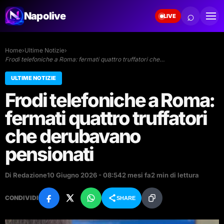
⌕
Napolive
LIVE
Home
›
Ultime Notizie
›
Frodi telefoniche a Roma: fermati quattro truffatori che…
ULTIME NOTIZIE
Frodi telefoniche a Roma:
fermati quattro truffatori
che derubavano
pensionati
Di Redazione
10 Giugno 2026 - 08:54
2 mesi fa
2 min di lettura
CONDIVIDI
SHARE