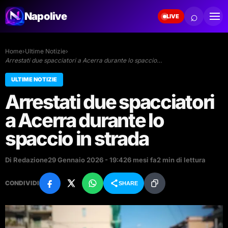
⌕
Napolive
LIVE
Home
›
Ultime Notizie
›
Arrestati due spacciatori a Acerra durante lo spaccio…
ULTIME NOTIZIE
Arrestati due spacciatori
a Acerra durante lo
spaccio in strada
Di Redazione
29 Gennaio 2026 - 19:42
6 mesi fa
2 min di lettura
CONDIVIDI
SHARE