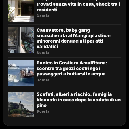
trovati senza vita in casa, shock tra i
residenti
6 ore fa
Casavatore, baby gang
smascherata al Mangiaplastica:
minorenni denunciati per atti
vandalici
8 ore fa
Panico in Costiera Amalfitana:
scontro tra gozzi costringe i
passeggeri a buttarsi in acqua
9 ore fa
Scafati, alberi a rischio: famiglia
bloccata in casa dopo la caduta di un
pino
9 ore fa