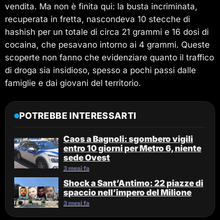
vendita. Ma non è finita qui: la busta incriminata,
recuperata in fretta, nascondeva 10 stecche di
hashish per un totale di circa 21 grammi e 16 dosi di
cocaina, che pesavano intorno ai 4 grammi. Queste
scoperte non fanno che evidenziare quanto il traffico
di droga sia insidioso, spesso a pochi passi dalle
famiglie e dai giovani del territorio.
POTREBBE INTERESSARTI
Caos a Bagnoli: sgombero vigili
entro 10 giorni per Metro 6, niente
sede Ovest
3 mesi fa
Shock a Sant’Antimo: 22 piazze di
spaccio nell’impero del Milione
3 mesi fa