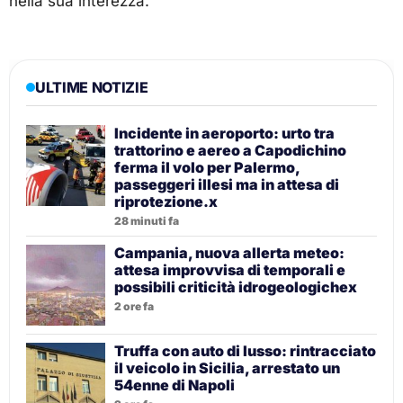
nella sua interezza.
ULTIME NOTIZIE
Incidente in aeroporto: urto tra
trattorino e aereo a Capodichino
ferma il volo per Palermo,
passeggeri illesi ma in attesa di
riprotezione.x
28 minuti fa
Campania, nuova allerta meteo:
attesa improvvisa di temporali e
possibili criticità idrogeologichex
2 ore fa
Truffa con auto di lusso: rintracciato
il veicolo in Sicilia, arrestato un
54enne di Napoli