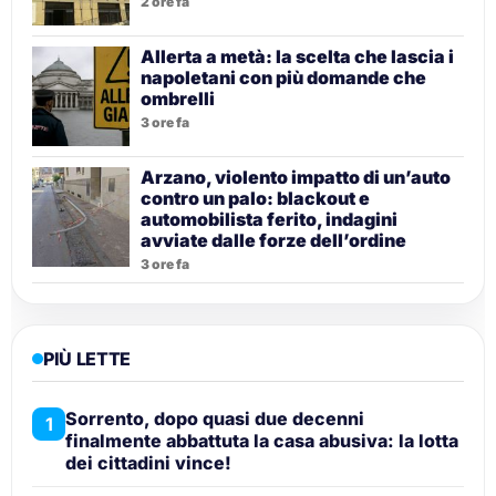
2 ore fa
Allerta a metà: la scelta che lascia i
napoletani con più domande che
ombrelli
3 ore fa
Arzano, violento impatto di un’auto
contro un palo: blackout e
automobilista ferito, indagini
avviate dalle forze dell’ordine
3 ore fa
PIÙ LETTE
Sorrento, dopo quasi due decenni
1
finalmente abbattuta la casa abusiva: la lotta
dei cittadini vince!