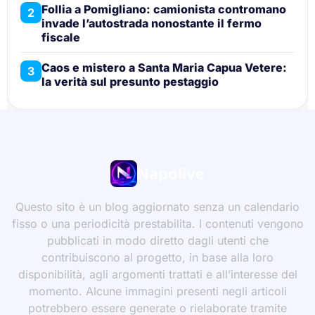
Follia a Pomigliano: camionista contromano
2
invade l’autostrada nonostante il fermo
fiscale
Caos e mistero a Santa Maria Capua Vetere:
3
la verità sul presunto pestaggio
Napolive
Questo sito è un blog aggiornato senza un calendario
fisso o una periodicità prestabilita. I contenuti vengono
pubblicati in modo diretto dagli utenti che
contribuiscono al progetto, in base alla loro
disponibilità, agli argomenti trattati e all’interesse del
momento. Alcune immagini presenti negli articoli
potrebbero essere generate o rielaborate tramite