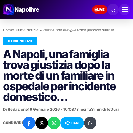
⌕
Napolive
LIVE
Home
›
Ultime Notizie
›
A Napoli, una famiglia trova giustizia dopo la…
ULTIME NOTIZIE
A Napoli, una famiglia
trova giustizia dopo la
morte di un familiare in
ospedale per incidente
domestico…
Di Redazione
16 Gennaio 2026 - 10:08
7 mesi fa
3 min di lettura
CONDIVIDI
SHARE