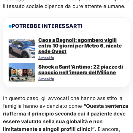
il tessuto sociale dipenda da cure attente e umane.
POTREBBE INTERESSARTI
Caos a Bagnoli: sgombero vigili
entro 10 giorni per Metro 6, niente
sede Ovest
3 mesi fa
Shock a Sant’Antimo: 22 piazze di
spaccio nell’impero del Milione
3 mesi fa
In questo caso, gli avvocati che hanno assistito la
famiglia hanno evidenziato come
“Questa sentenza
riafferma il principio secondo cui il paziente deve
essere valutato nella sua globalità e non
limitatamente a singoli profili clinici”
. E ancora,