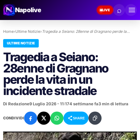
⌕
Napolive
LIVE
Home
›
Ultime Notizie
›
Tragedia a Seiano: 28enne di Gragnano perde la…
ULTIME NOTIZIE
Tragedia a Seiano:
28enne di Gragnano
perde la vita in un
incidente stradale
Di Redazione
9 Luglio 2026 - 11:17
4 settimane fa
3 min di lettura
CONDIVIDI
SHARE