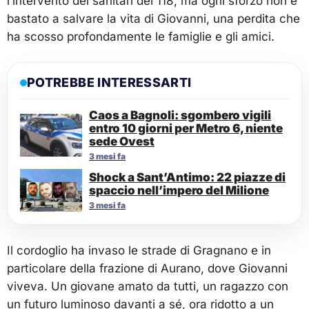
l’intervento dei sanitari del 118, ma ogni sforzo non è
bastato a salvare la vita di Giovanni, una perdita che
ha scosso profondamente le famiglie e gli amici.
POTREBBE INTERESSARTI
Caos a Bagnoli: sgombero vigili
entro 10 giorni per Metro 6, niente
sede Ovest
3 mesi fa
Shock a Sant’Antimo: 22 piazze di
spaccio nell’impero del Milione
3 mesi fa
Il cordoglio ha invaso le strade di Gragnano e in
particolare della frazione di Aurano, dove Giovanni
viveva. Un giovane amato da tutti, un ragazzo con
un futuro luminoso davanti a sé, ora ridotto a un