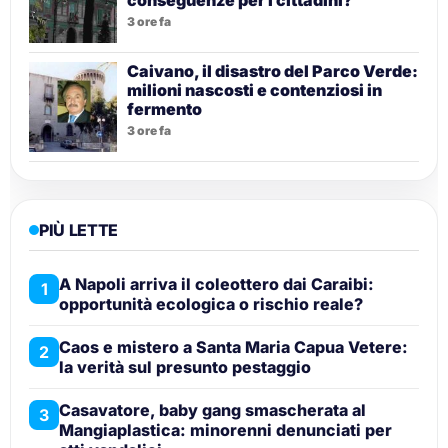
3 ore fa
Caivano, il disastro del Parco Verde:
milioni nascosti e contenziosi in
fermento
3 ore fa
PIÙ LETTE
A Napoli arriva il coleottero dai Caraibi:
1
opportunità ecologica o rischio reale?
Caos e mistero a Santa Maria Capua Vetere:
2
la verità sul presunto pestaggio
Casavatore, baby gang smascherata al
3
Mangiaplastica: minorenni denunciati per