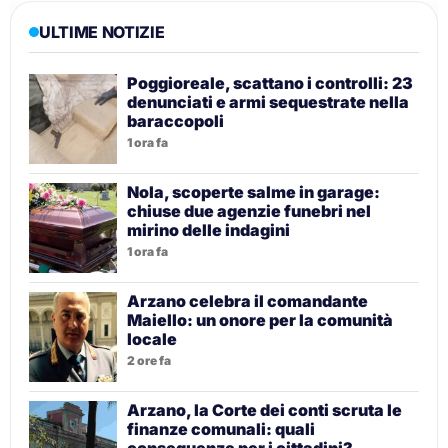
ULTIME NOTIZIE
Poggioreale, scattano i controlli: 23
denunciati e armi sequestrate nella
baraccopoli
1 ora fa
Nola, scoperte salme in garage:
chiuse due agenzie funebri nel
mirino delle indagini
1 ora fa
Arzano celebra il comandante
Maiello: un onore per la comunità
locale
2 ore fa
Arzano, la Corte dei conti scruta le
finanze comunali: quali
conseguenze per i cittadini?