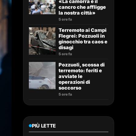
«La camorra è il
cancro che affligge
la nostra città»
5 ore fa
Terremoto ai Campi
Flegrei: Pozzuoli in
ginocchio tra caos e
disagi
5 ore fa
Pozzuoli, scossa di
terremoto: feriti e
avviate le
operazioni di
soccorso
5 ore fa
PIÙ LETTE