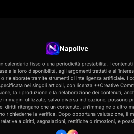
Napolive
 calendario fisso o una periodicità prestabilita. I contenut
ase alla loro disponibilità, agli argomenti trattati e all’int
 rielaborate tramite strumenti di intelligenza artificiale. I 
 specificata nei singoli articoli, con licenza **Creative C
ione, la riproduzione e la rielaborazione dei contenuti, an
 Le immagini utilizzate, salvo diversa indicazione, possono p
ei diritti ritengano che un contenuto, un’immagine o altro mat
ssono richiederne la verifica. Dopo opportuna valutazione, il 
ative a diritti, segnalazioni, rettifiche o rimozioni, è possibi