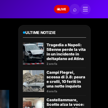
⌕
LIVE
ULTIME NOTIZIE
Tragedia a Napoli:
58enne perde la vita
in un incidente in
deltaplano ad Atina
2 ore fa
Campi Flegrei,
scossa di 3.8: paura
e crolli, 10 feriti in
una notte inquieta
4 ore fa
Castellammare,
Scotto alza la voce: