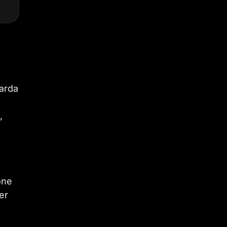
uarda
,
i
one
er