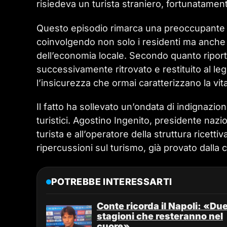
risiedeva un turista straniero, fortunatament
Questo episodio rimarca una preoccupante esc
coinvolgendo non solo i residenti ma anche 
dell’economia locale. Secondo quanto riport
successivamente ritrovato e restituito al leg
l’insicurezza che ormai caratterizzano la vit
Il fatto ha sollevato un’ondata di indignazio
turistici. Agostino Ingenito, presidente nazi
turista e all’operatore della struttura ricet
ripercussioni sul turismo, già provato dalla 
POTREBBE INTERESSARTI
Conte ricorda il Napoli: «Du
stagioni che resteranno nel
cuore»