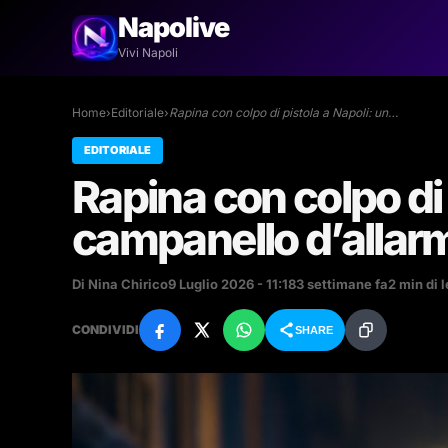
Napolive
Vivi Napoli
Home
›
Editoriale
›
Rapina con colpo di pistola a Napoli: un…
EDITORIALE
Rapina con colpo di 
campanello d’allarm
Di Nina Chirico
9 Luglio 2026 - 11:18
3 settimane fa
2 min di l
CONDIVIDI
SHARE