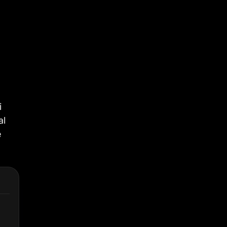
i
al
e