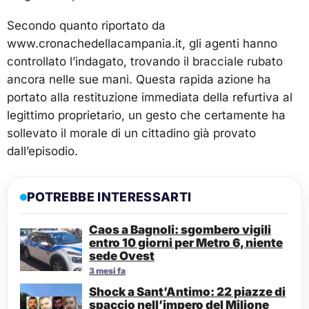
Secondo quanto riportato da
www.cronachedellacampania.it, gli agenti hanno
controllato l’indagato, trovando il bracciale rubato
ancora nelle sue mani. Questa rapida azione ha
portato alla restituzione immediata della refurtiva al
legittimo proprietario, un gesto che certamente ha
sollevato il morale di un cittadino già provato
dall’episodio.
POTREBBE INTERESSARTI
Caos a Bagnoli: sgombero vigili
entro 10 giorni per Metro 6, niente
sede Ovest
3 mesi fa
Shock a Sant’Antimo: 22 piazze di
spaccio nell’impero del Milione