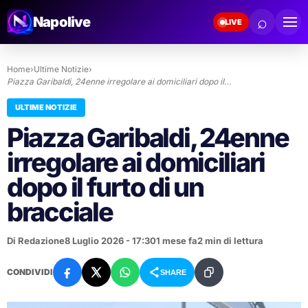
⌕
Napolive
LIVE
Home
›
Ultime Notizie
›
Piazza Garibaldi, 24enne irregolare ai domiciliari dopo il…
ULTIME NOTIZIE
Piazza Garibaldi, 24enne
irregolare ai domiciliari
dopo il furto di un
bracciale
Di Redazione
8 Luglio 2026 - 17:30
1 mese fa
2 min di lettura
CONDIVIDI
SHARE