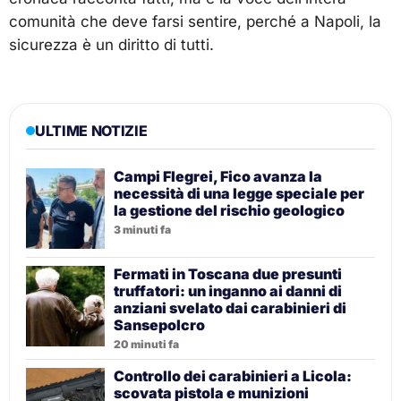
comunità che deve farsi sentire, perché a Napoli, la
sicurezza è un diritto di tutti.
ULTIME NOTIZIE
Campi Flegrei, Fico avanza la
necessità di una legge speciale per
la gestione del rischio geologico
3 minuti fa
Fermati in Toscana due presunti
truffatori: un inganno ai danni di
anziani svelato dai carabinieri di
Sansepolcro
20 minuti fa
Controllo dei carabinieri a Licola:
scovata pistola e munizioni