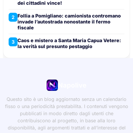
dei cittadini vince!
Follia a Pomigliano: camionista contromano
2
invade l’autostrada nonostante il fermo
fiscale
Caos e mistero a Santa Maria Capua Vetere:
3
la verità sul presunto pestaggio
Napolive
Questo sito è un blog aggiornato senza un calendario
fisso o una periodicità prestabilita. I contenuti vengono
pubblicati in modo diretto dagli utenti che
contribuiscono al progetto, in base alla loro
disponibilità, agli argomenti trattati e all’interesse del