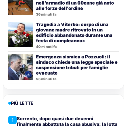
nell’armadio di un 60enne già noto
alle forze dell’ordine
36 minuti fa
Tragedia a Viterbo: corpo di una
giovane madre ritrovato in un
edificio abbandonato durante una
festa di compleannox
40 minuti fa
Emergenza sismica a Pozzuoli: il
sindaco chiede una legge speciale e
sospensione tributi per famiglie
evacuate
53 minuti fa
PIÙ LETTE
Sorrento, dopo quasi due decenni
1
finalmente abbattuta la casa abusiva: la lotta