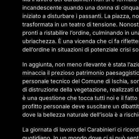
incandescente quando una donna di cinquantas
iniziato a disturbare i passanti. La piazza, n
trasformata in un teatro di tensione. Nonosta
pronti a ristabilire l’ordine, culminando in u
ubriachezza. È una vicenda che ci fa riflett
dell’ordine in situazioni di potenziale crisi so
In aggiunta, non meno rilevante è stata l’azi
minaccia il prezioso patrimonio paesaggistic
personale tecnico del Comune di Ischia, son
di distruzione della vegetazione, realizzati 
è una questione che tocca tutti noi e il fatto
profitto personale deve suscitare un dibatti
dove la bellezza naturale dell’isola è a risch
La giornata di lavoro dei Carabinieri ci ricor
quotidiano. In un mondo dove ci si può sentire