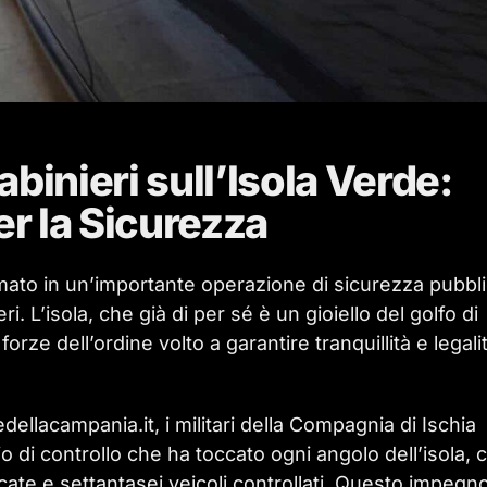
binieri sull’Isola Verde:
er la Sicurezza
mato in un’importante operazione di sicurezza pubbl
. L’isola, che già di per sé è un gioiello del golfo di
forze dell’ordine volto a garantire tranquillità e legali
lacampania.it, i militari della Compagnia di Ischia
o di controllo che ha toccato ogni angolo dell’isola, 
cate e settantasei veicoli controllati. Questo impegn