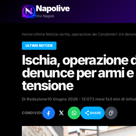
Napolive
Vivi Napoli
Home
›
Ultime Notizie
›
Ischia, operazione dei Carabinieri: tre denu
ULTIME NOTIZIE
Ischia, operazione d
denunce per armi e 
tensione
Di Redazione
10 Giugno 2026 - 12:07
2 mesi fa
3 min di lettu
CONDIVIDI
SHARE