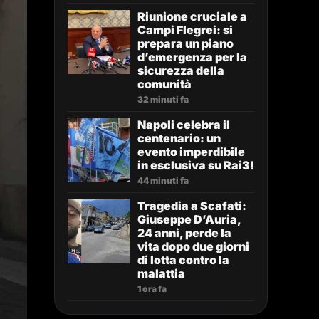
Riunione cruciale a
Campi Flegrei: si
prepara un piano
d’emergenza per la
sicurezza della
comunità
32 minuti fa
Napoli celebra il
centenario: un
evento imperdibile
in esclusiva su Rai3!
44 minuti fa
Tragedia a Scafati:
Giuseppe D’Auria,
24 anni, perde la
vita dopo due giorni
di lotta contro la
malattia
1 ora fa