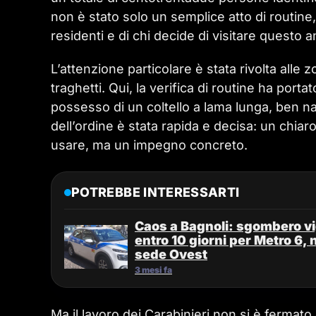
non è stato solo un semplice atto di routine
residenti e di chi decide di visitare questo a
L’attenzione particolare è stata rivolta alle
traghetti. Qui, la verifica di routine ha porta
possesso di un coltello a lama lunga, ben na
dell’ordine è stata rapida e decisa: un chia
usare, ma un impegno concreto.
POTREBBE INTERESSARTI
Caos a Bagnoli: sgombero vig
entro 10 giorni per Metro 6, 
sede Ovest
3 mesi fa
Ma il lavoro dei Carabinieri non si è fermato q