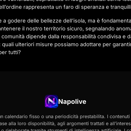
ll’ordine rappresenta un faro di speranza e tranquilli
re a godere delle bellezze dell’isola, ma è fondament
antenere il nostro territorio sicuro, segnalando anom
ra comunità dipende dalla responsabilità condivisa e d
quali ulteriori misure possiamo adottare per garanti
er tutti?
Napolive
 calendario fisso o una periodicità prestabilita. I contenut
ase alla loro disponibilità, agli argomenti trattati e all’int
 rielaborate tramite strumenti di intelligenza artificiale. I 