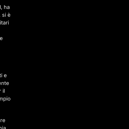
l, ha
 si è
tari
ze
i e
ente
 il
ampio
.
ere
hia,