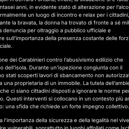
ei anni, in evidente stato di alterazione per l’alco
ormalmente un luogo di incontro e relax per i cittadini,
nte la bravata, la donna ha trovato di fronte a sé mili
na denuncia per oltraggio a pubblico ufficiale e
ere sull’importanza della presenza costante delle for
ciale.
one dei Carabinieri contro l’abusivismo edilizio che
o dell’isola. Durante un’ispezione congiunta con il
o stati scoperti lavori di sbancamento non autorizzat
da una proprietaria di un immobile. La tutela dell’ambi
 che ci siano cittadini disposti a ignorare le norme per
to. Questi interventi si collocano in un contesto più 
io: una sfida che richiede un forte impegno collettivo
da l’importanza della sicurezza e della legalità nel viv
 vulnerabili, soprattutto in luoghi affollati come Isc