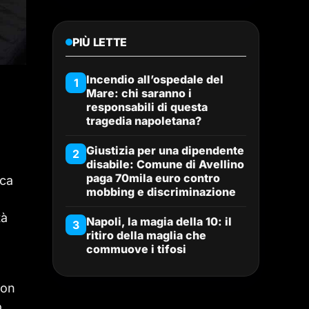
PIÙ LETTE
Incendio all’ospedale del
1
Mare: chi saranno i
responsabili di questa
tragedia napoletana?
Giustizia per una dipendente
2
disabile: Comune di Avellino
paga 70mila euro contro
ica
mobbing e discriminazione
tà
Napoli, la magia della 10: il
3
ritiro della maglia che
commuove i tifosi
con
o