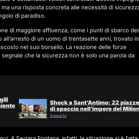
, ma una risposta concreta alle necessità di sicurezz
ngolo di paradiso.
 zone di maggiore affluenza, come i punti di sbarco dei
to all’arresto di un uomo di trentasette anni, trovato in
scosto nel suo borsello. La reazione delle forze
ro segnale che la sicurezza non è solo una parola da
ili
Shock a Sant’Antimo: 22 piazz
niente
di spaccio nell’impero del Milio
3 mesi fa
ui. A Serrara Fontana, infatti, la situazione si è fatta