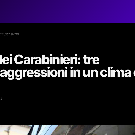
nce per armi…
ei Carabinieri: tre
aggressioni in un clima 
ra