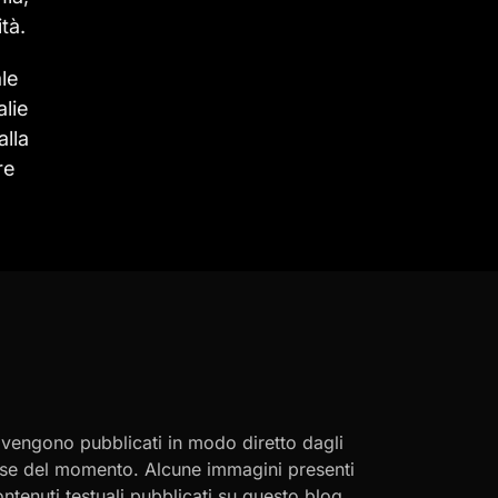
tà.
ale
alie
alla
re
i vengono pubblicati in modo diretto dagli
eresse del momento. Alcune immagini presenti
contenuti testuali pubblicati su questo blog