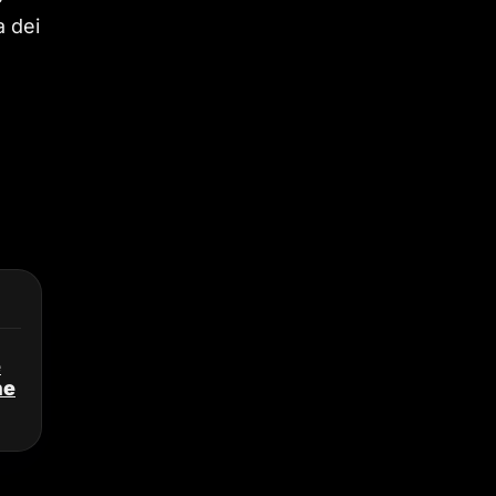
a dei
e
ne