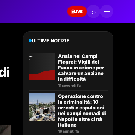
⌕
LIVE
ULTIME NOTIZIE
Ansia nei Campi
Flegrei: Vigili del
di
Fuoco in azione per
salvare un anziano
in difficoltà
11 secondi fa
Operazione contro
la criminalità: 10
arresti e espulsioni
nei campi nomadi di
Napoli e altre città
italiane
16 minuti fa