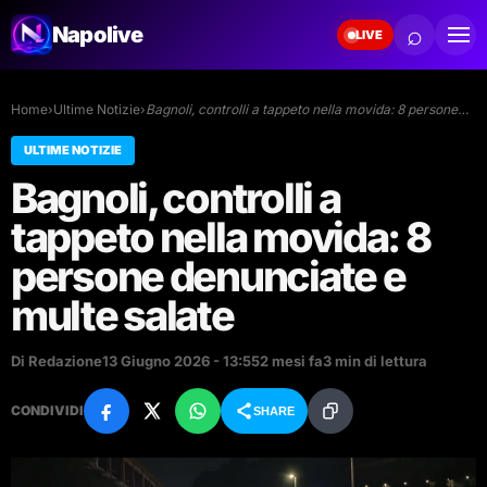
⌕
Napolive
LIVE
Home
›
Ultime Notizie
›
Bagnoli, controlli a tappeto nella movida: 8 persone…
ULTIME NOTIZIE
Bagnoli, controlli a
tappeto nella movida: 8
persone denunciate e
multe salate
Di Redazione
13 Giugno 2026 - 13:55
2 mesi fa
3 min di lettura
CONDIVIDI
SHARE