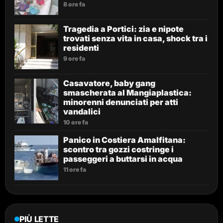
8 ore fa
Tragedia a Portici: zia e nipote
trovati senza vita in casa, shock tra i
residenti
9 ore fa
Casavatore, baby gang
smascherata al Mangiaplastica:
minorenni denunciati per atti
vandalici
10 ore fa
Panico in Costiera Amalfitana:
scontro tra gozzi costringe i
passeggeri a buttarsi in acqua
11 ore fa
PIÙ LETTE