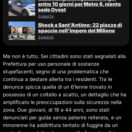
entro 10 giorni per Metro 6, niente
sede Ovest
3 mesi fa
Shock a Sant’Antimo: 22 piazze di
spaccio nell’impero del Milione
3 mesi fa
Ma non è tutto. Sei cittadini sono stati segnalati alla
Prefettura per uso personale di sostanze
stupefacenti, segno di una problematica che
continua a destare allerta tra i residenti. Tra le
denunce spicca quella di un 61enne trovato in
possesso di un coltello a scatto, un dettaglio che ha
amplificato le preoccupazioni sulla sicurezza nella
zona. Due giovani, di 19 e 44 anni, sono stati
denunciati per guida senza patente reiterata, e un
minorenne ha addirittura tentato di fuggire da un