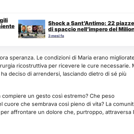
ili
Shock a Sant’Antimo: 22 piazz
niente
di spaccio nell’impero del Milio
3 mesi fa
ora speranza. Le condizioni di Maria erano migliorate
irurgia ricostruttiva per ricevere le cure necessarie. 
e ha deciso di arrendersi, lasciando dietro di sé più
a compiere un gesto così estremo? Che peso
quel cuore che sembrava così pieno di vita? La comunit
per affrontare un dolore che, purtroppo, attraversa 