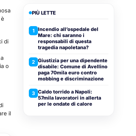
amosa
PIÙ LETTE
 è
Incendio all’ospedale del
1
Mare: chi saranno i
responsabili di questa
i di
tragedia napoletana?
sa
Giustizia per una dipendente
2
ia o
disabile: Comune di Avellino
paga 70mila euro contro
mobbing e discriminazione
Caldo torrido a Napoli:
3
57mila lavoratori in allerta
per le ondate di calore
di
re il