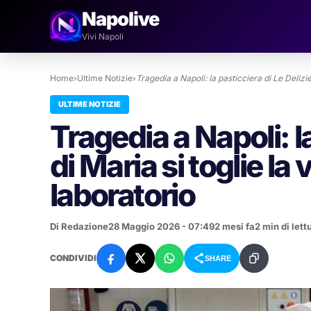
Napolive
Vivi Napoli
Home
›
Ultime Notizie
›
Tragedia a Napoli: la pasticciera di Le Deliz
ULTIME NOTIZIE
Tragedia a Napoli: la
di Maria si toglie la
laboratorio
Di Redazione
28 Maggio 2026 - 07:49
2 mesi fa
2 min di lett
CONDIVIDI
SHARE