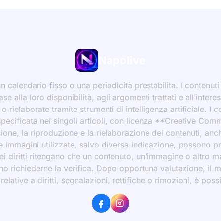
Napolive
 calendario fisso o una periodicità prestabilita. I contenut
ase alla loro disponibilità, agli argomenti trattati e all’int
 rielaborate tramite strumenti di intelligenza artificiale. I 
 specificata nei singoli articoli, con licenza **Creative C
ione, la riproduzione e la rielaborazione dei contenuti, an
 Le immagini utilizzate, salvo diversa indicazione, possono p
ei diritti ritengano che un contenuto, un’immagine o altro mat
ssono richiederne la verifica. Dopo opportuna valutazione, il 
ative a diritti, segnalazioni, rettifiche o rimozioni, è possibi