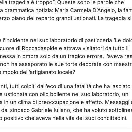
ella tragedia è troppo”. Queste sono le parole che
o la drammatica notizia: Maria Carmela D’Angelo, la f
 terzo piano del reparto grandi ustionati. La tragedia si
ll’incidente nel suo laboratorio di pasticceria ‘Le dolc
l cuore di Roccadaspide e attrava visitatori da tutto il
 messa in ombra solo da un tragico errore, l’aveva re
i non ha assaporato le sue torte decorate con maestr
simbolo dell’artigianato locale?
i, tutti colpiti dall’eco di una fatalità che ha lasciato
 ustionata con olio bollente nel suo laboratorio, un
à in un clima di preoccupazione e affetto. Messaggi 
dal sindaco Gabriele Iuliano, che ha voluto sottolinea
 positivo che aveva nella vita dei suoi concittadini.