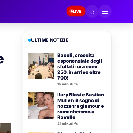
⌕
LIVE
ULTIME NOTIZIE
e
Bacoli, crescita
esponenziale degli
sfollati: ora sono
250, in arrivo oltre
700!
15 minuti fa
Ilary Blasi e Bastian
Muller: il sogno di
nozze tra glamour e
romanticismo a
Ravello
31 minuti fa