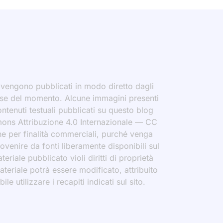
i vengono pubblicati in modo diretto dagli
eresse del momento. Alcune immagini presenti
contenuti testuali pubblicati su questo blog
ommons Attribuzione 4.0 Internazionale — CC
che per finalità commerciali, purché venga
rovenire da fonti liberamente disponibili sul
eriale pubblicato violi diritti di proprietà
materiale potrà essere modificato, attribuito
le utilizzare i recapiti indicati sul sito.