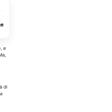
e
ne
, e
Ma,
à di
la