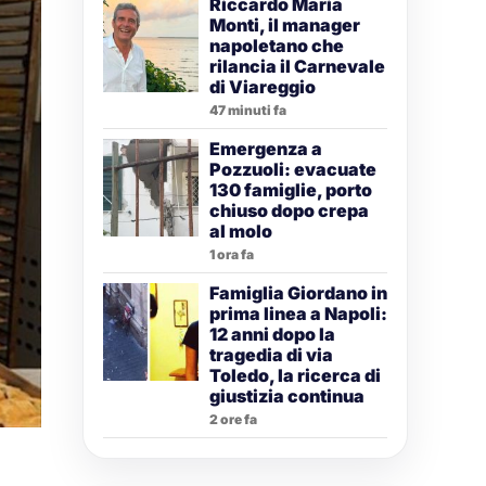
Riccardo Maria
Monti, il manager
napoletano che
rilancia il Carnevale
di Viareggio
47 minuti fa
Emergenza a
Pozzuoli: evacuate
130 famiglie, porto
chiuso dopo crepa
al molo
1 ora fa
Famiglia Giordano in
prima linea a Napoli:
12 anni dopo la
tragedia di via
Toledo, la ricerca di
giustizia continua
2 ore fa