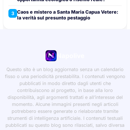
Caos e mistero a Santa Maria Capua Vetere:
3
la verità sul presunto pestaggio
Napolive
Questo sito è un blog aggiornato senza un calendario
fisso o una periodicità prestabilita. I contenuti vengono
pubblicati in modo diretto dagli utenti che
contribuiscono al progetto, in base alla loro
disponibilità, agli argomenti trattati e all’interesse del
momento. Alcune immagini presenti negli articoli
potrebbero essere generate o rielaborate tramite
strumenti di intelligenza artificiale. I contenuti testuali
pubblicati su questo blog sono rilasciati, salvo diversa