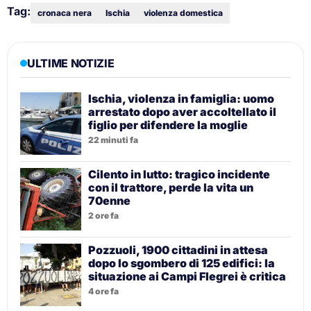
Tag:
cronaca nera
Ischia
violenza domestica
ULTIME NOTIZIE
Ischia, violenza in famiglia: uomo
arrestato dopo aver accoltellato il
figlio per difendere la moglie
22 minuti fa
Cilento in lutto: tragico incidente
con il trattore, perde la vita un
70enne
2 ore fa
Pozzuoli, 1900 cittadini in attesa
dopo lo sgombero di 125 edifici: la
situazione ai Campi Flegrei è critica
4 ore fa