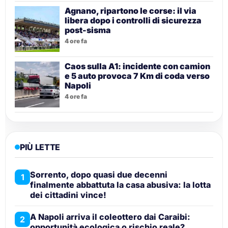
Agnano, ripartono le corse: il via
libera dopo i controlli di sicurezza
post-sisma
4 ore fa
Caos sulla A1: incidente con camion
e 5 auto provoca 7 Km di coda verso
Napoli
4 ore fa
PIÙ LETTE
Sorrento, dopo quasi due decenni
1
finalmente abbattuta la casa abusiva: la lotta
dei cittadini vince!
A Napoli arriva il coleottero dai Caraibi:
2
opportunità ecologica o rischio reale?