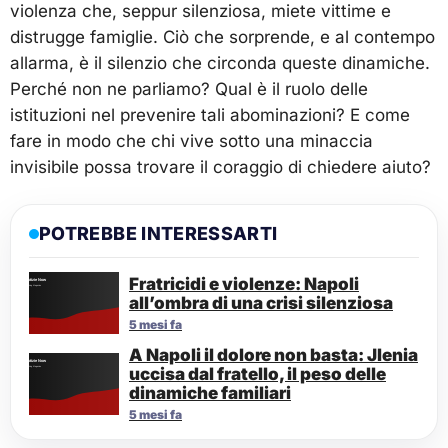
violenza che, seppur silenziosa, miete vittime e
distrugge famiglie. Ciò che sorprende, e al contempo
allarma, è il silenzio che circonda queste dinamiche.
Perché non ne parliamo? Qual è il ruolo delle
istituzioni nel prevenire tali abominazioni? E come
fare in modo che chi vive sotto una minaccia
invisibile possa trovare il coraggio di chiedere aiuto?
POTREBBE INTERESSARTI
Fratricidi e violenze: Napoli
all’ombra di una crisi silenziosa
5 mesi fa
A Napoli il dolore non basta: Jlenia
uccisa dal fratello, il peso delle
dinamiche familiari
5 mesi fa