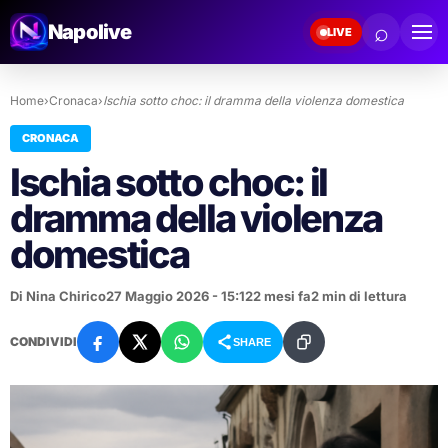
⌕
Napolive
LIVE
Home
›
Cronaca
›
Ischia sotto choc: il dramma della violenza domestica
CRONACA
Ischia sotto choc: il
dramma della violenza
domestica
Di Nina Chirico
27 Maggio 2026 - 15:12
2 mesi fa
2 min di lettura
CONDIVIDI
SHARE