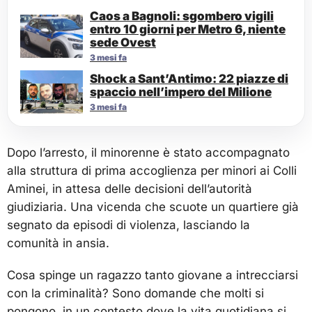
Caos a Bagnoli: sgombero vigili
entro 10 giorni per Metro 6, niente
sede Ovest
3 mesi fa
Shock a Sant’Antimo: 22 piazze di
spaccio nell’impero del Milione
3 mesi fa
Dopo l’arresto, il minorenne è stato accompagnato
alla struttura di prima accoglienza per minori ai Colli
Aminei, in attesa delle decisioni dell’autorità
giudiziaria. Una vicenda che scuote un quartiere già
segnato da episodi di violenza, lasciando la
comunità in ansia.
Cosa spinge un ragazzo tanto giovane a intrecciarsi
con la criminalità? Sono domande che molti si
pongono, in un contesto dove la vita quotidiana si