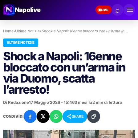
⌕
Napolive
LIVE
Home
›
Ultime Notizie
›
Shock a Napoli: 16enne bloccato con un’arma in…
ULTIME NOTIZIE
Shock a Napoli: 16enne
bloccato con un’arma in
via Duomo, scatta
l’arresto!
Di Redazione
17 Maggio 2026 - 15:46
3 mesi fa
2 min di lettura
CONDIVIDI
SHARE