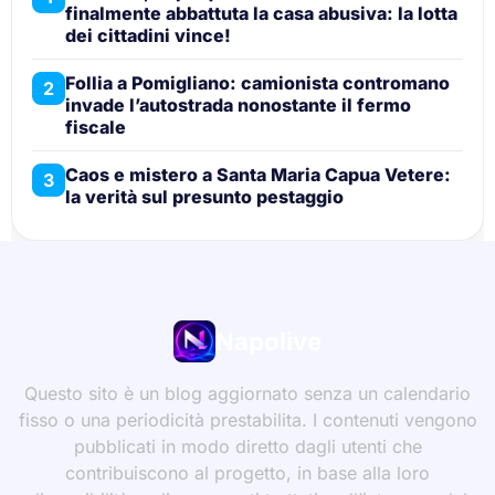
finalmente abbattuta la casa abusiva: la lotta
dei cittadini vince!
Follia a Pomigliano: camionista contromano
2
invade l’autostrada nonostante il fermo
fiscale
Caos e mistero a Santa Maria Capua Vetere:
3
la verità sul presunto pestaggio
Napolive
Questo sito è un blog aggiornato senza un calendario
fisso o una periodicità prestabilita. I contenuti vengono
pubblicati in modo diretto dagli utenti che
contribuiscono al progetto, in base alla loro