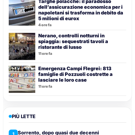
Targhe polacche: il paradosso
dell’assicurazione economica per i
napoletani si trasforma in debito da
5 milioni di eurox
4 ore fa
Nerano, controlli notturni in
spiaggia: sequestrati tavoli a
ristorante di lusso
11 ore fa
Emergenza Campi Flegrei: 813
famiglie di Pozzuoli costrette a
lasciare le loro case
11 ore fa
PIÙ LETTE
Sorrento, dopo quasi due decenni
1