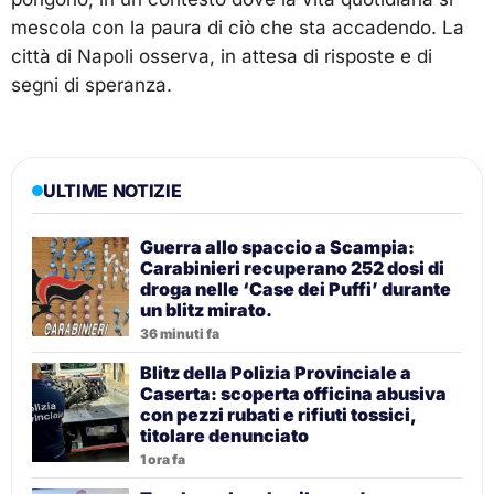
mescola con la paura di ciò che sta accadendo. La
città di Napoli osserva, in attesa di risposte e di
segni di speranza.
ULTIME NOTIZIE
Guerra allo spaccio a Scampia:
Carabinieri recuperano 252 dosi di
droga nelle ‘Case dei Puffi’ durante
un blitz mirato.
36 minuti fa
Blitz della Polizia Provinciale a
Caserta: scoperta officina abusiva
con pezzi rubati e rifiuti tossici,
titolare denunciato
1 ora fa