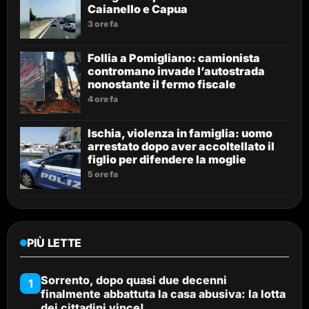
Caianello e Capua
3 ore fa
Follia a Pomigliano: camionista
contromano invade l’autostrada
nonostante il fermo fiscale
4 ore fa
Ischia, violenza in famiglia: uomo
arrestato dopo aver accoltellato il
figlio per difendere la moglie
5 ore fa
PIÙ LETTE
Sorrento, dopo quasi due decenni
1
finalmente abbattuta la casa abusiva: la lotta
dei cittadini vince!