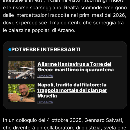
intestine e arresti, il clan ha visto i suoi ranghi ridotti
e le risorse scarseggiano. Realtà scomode emergono
dalle intercettazioni raccolte nei primi mesi del 2026,
dove si percepisce il malcontento che serpeggia tra
le palazzine popolari di Arzano.
POTREBBE INTERESSARTI
Allarme Hantavirus a Torre del
Greco: marittimo in quarantena
3 mesi fa
Napoli, tradito dal filatore: la
trappola mortale dei clan per
Musella
3 mesi fa
In un colloquio del 4 ottobre 2025, Gennaro Salvati,
che diventerà un collaboratore di giustizia, svela che