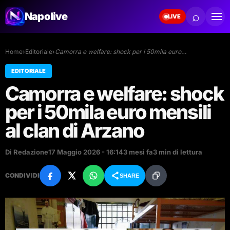
⌕
Napolive
LIVE
Home
›
Editoriale
›
Camorra e welfare: shock per i 50mila euro…
EDITORIALE
Camorra e welfare: shock
per i 50mila euro mensili
al clan di Arzano
Di Redazione
17 Maggio 2026 - 16:14
3 mesi fa
3 min di lettura
CONDIVIDI
SHARE