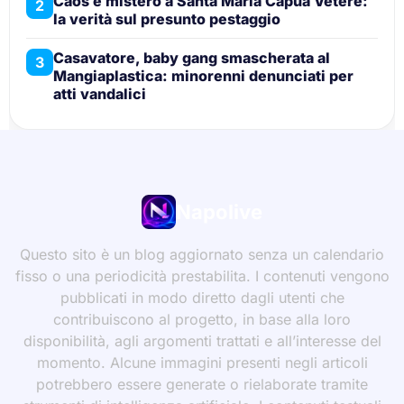
Caos e mistero a Santa Maria Capua Vetere:
2
la verità sul presunto pestaggio
Casavatore, baby gang smascherata al
3
Mangiaplastica: minorenni denunciati per
atti vandalici
Napolive
Questo sito è un blog aggiornato senza un calendario
fisso o una periodicità prestabilita. I contenuti vengono
pubblicati in modo diretto dagli utenti che
contribuiscono al progetto, in base alla loro
disponibilità, agli argomenti trattati e all’interesse del
momento. Alcune immagini presenti negli articoli
potrebbero essere generate o rielaborate tramite