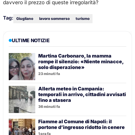
davvero il prezzo di queste irregolarità?
Tag:
Giugliano
lavoro sommerso
turismo
ULTIME NOTIZIE
Martina Carbonaro, la mamma
rompe il silenzio: «Niente minacce,
solo disperazione»
23 minuti fa
Allerta meteo in Campania:
temporali in arrivo, cittadini avvisati
fino a stasera
36 minuti fa
Fiamme al Comune di Napoli: il
portone d’ingresso ridotto in cenere
1 ora fa