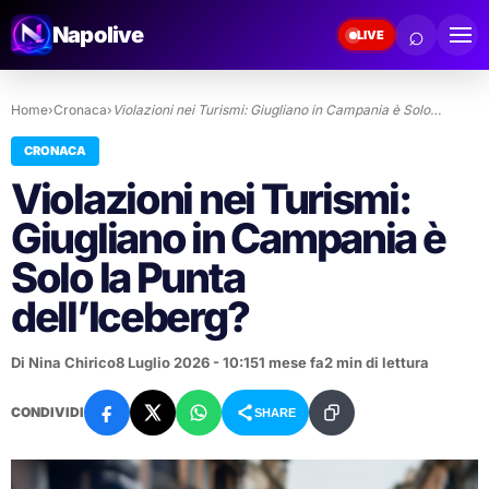
⌕
Napolive
LIVE
Home
›
Cronaca
›
Violazioni nei Turismi: Giugliano in Campania è Solo…
CRONACA
Violazioni nei Turismi:
Giugliano in Campania è
Solo la Punta
dell’Iceberg?
Di Nina Chirico
8 Luglio 2026 - 10:15
1 mese fa
2 min di lettura
CONDIVIDI
SHARE