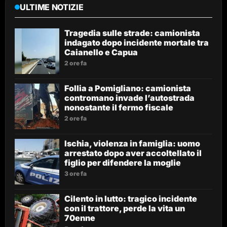
ULTIME NOTIZIE
Tragedia sulle strade: camionista
indagato dopo incidente mortale tra
Caianello e Capua
2 ore fa
Follia a Pomigliano: camionista
contromano invade l’autostrada
nonostante il fermo fiscale
2 ore fa
Ischia, violenza in famiglia: uomo
arrestato dopo aver accoltellato il
figlio per difendere la moglie
3 ore fa
Cilento in lutto: tragico incidente
con il trattore, perde la vita un
70enne