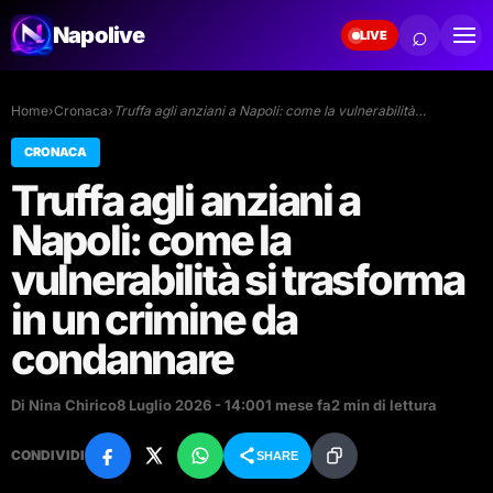
⌕
Napolive
LIVE
Home
›
Cronaca
›
Truffa agli anziani a Napoli: come la vulnerabilità…
CRONACA
Truffa agli anziani a
Napoli: come la
vulnerabilità si trasforma
in un crimine da
condannare
Di Nina Chirico
8 Luglio 2026 - 14:00
1 mese fa
2 min di lettura
CONDIVIDI
SHARE