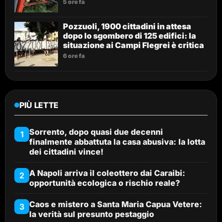
5 ore fa
Pozzuoli, 1900 cittadini in attesa
dopo lo sgombero di 125 edifici: la
situazione ai Campi Flegrei è critica
6 ore fa
PIÙ LETTE
Sorrento, dopo quasi due decenni
1
finalmente abbattuta la casa abusiva: la lotta
dei cittadini vince!
A Napoli arriva il coleottero dai Caraibi:
2
opportunità ecologica o rischio reale?
Caos e mistero a Santa Maria Capua Vetere:
3
la verità sul presunto pestaggio