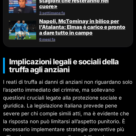
stagioni che resteranno nel
cuore»
3 settimane fa
Napoli, McTominay in bilico per
l’Atalanta: Elmas è carico e pronto
a dare tutto in campo
6 mesi fa
Implicazioni legali e sociali della
truffa agli anziani
I reati di truffa ai danni di anziani non riguardano solo
l’aspetto immediato del crimine, ma sollevano
questioni cruciali legate alla protezione sociale e
giuridica. La legislazione italiana prevede pene
severe per chi compie simili atti, ma è evidente che
la risposta non può limitarsi all’aspetto punitorio. È
necessario implementare strategie preventive più