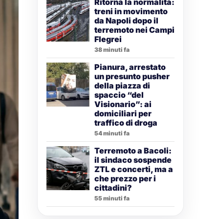
Ritorna la normalità:
treni in movimento
da Napoli dopo il
terremoto nei Campi
Flegrei
38 minuti fa
Pianura, arrestato
un presunto pusher
della piazza di
spaccio “del
Visionario”: ai
domiciliari per
traffico di droga
54 minuti fa
Terremoto a Bacoli:
il sindaco sospende
ZTL e concerti, ma a
che prezzo per i
cittadini?
55 minuti fa