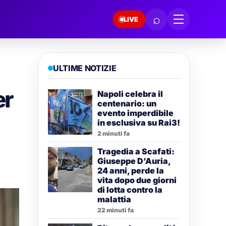
⌕
LIVE
ULTIME NOTIZIE
er
Napoli celebra il
centenario: un
evento imperdibile
in esclusiva su Rai3!
2 minuti fa
Tragedia a Scafati:
Giuseppe D’Auria,
24 anni, perde la
vita dopo due giorni
di lotta contro la
malattia
22 minuti fa