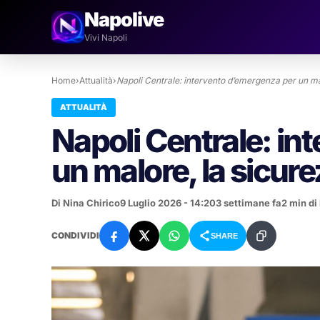
Napolive
Vivi Napoli
Home
›
Attualità
›
Napoli Centrale: intervento d’emergenza per un ma
ATTUALITÀ
Napoli Centrale: in
un malore, la sicure
Di Nina Chirico
9 Luglio 2026 - 14:20
3 settimane fa
2 min di 
CONDIVIDI
SHARE