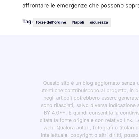
affrontare le emergenze che possono sopra
Tag:
forze dell'ordine
Napoli
sicurezza
Questo sito è un blog aggiornato senza un
utenti che contribuiscono al progetto, in b
negli articoli potrebbero essere generate o
sono rilasciati, salvo diversa indicazione
BY 4.0**. È quindi consentita la condivis
citata la fonte originale con relativo link.
web. Qualora autori, fotografi o titolari d
intellettuale, copyright o altri diritti, po