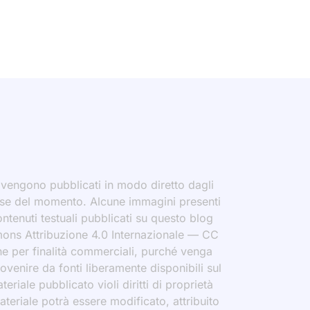
i vengono pubblicati in modo diretto dagli
eresse del momento. Alcune immagini presenti
contenuti testuali pubblicati su questo blog
ommons Attribuzione 4.0 Internazionale — CC
che per finalità commerciali, purché venga
rovenire da fonti liberamente disponibili sul
eriale pubblicato violi diritti di proprietà
materiale potrà essere modificato, attribuito