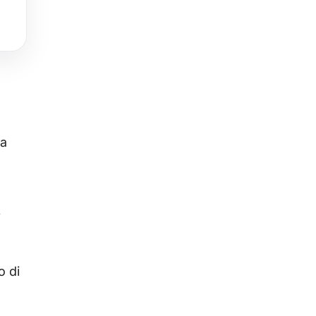
la
i
o di