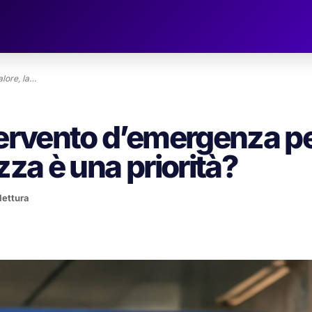
lore, la…
tervento d’emergenza p
zza è una priorità?
lettura