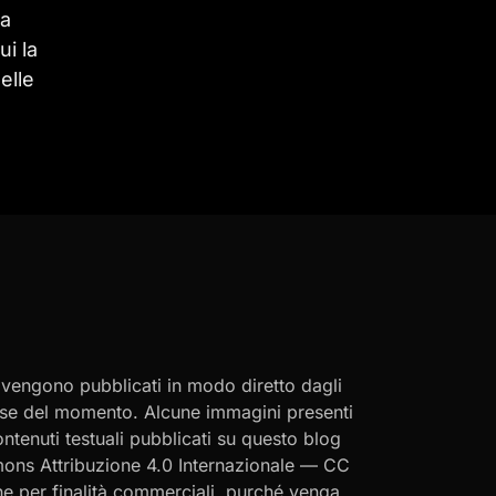
na
ui la
elle
i vengono pubblicati in modo diretto dagli
eresse del momento. Alcune immagini presenti
contenuti testuali pubblicati su questo blog
ommons Attribuzione 4.0 Internazionale — CC
che per finalità commerciali, purché venga