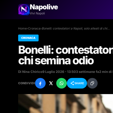
Napolive
Vivi Napoli
Home
›
Cronaca
›
Bonelli: contestatori a Napoli, solo alleati di chi…
CRONACA
Bonelli: contestatori
chi semina odio
Di Nina Chirico
9 Luglio 2026 - 13:50
3 settimane fa
2 min di 
CONDIVIDI
SHARE