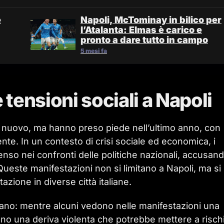
e
Napoli, McTominay in bilico per
l’Atalanta: Elmas è carico e
pronto a dare tutto in campo
5 mesi fa
tensioni sociali a Napoli
 nuovo, ma hanno preso piede nell’ultimo anno, con
te. In un contesto di crisi sociale ed economica, i
enso nei confronti delle politiche nazionali, accusando
i. Queste manifestazioni non si limitano a Napoli, ma si
azione in diverse città italiane.
izzano: mentre alcuni vedono nelle manifestazioni una
ono una deriva violenta che potrebbe mettere a rischi