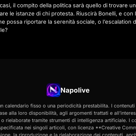
i, il compito della politica sarà quello di trovare u
re le istanze di chi protesta. Riuscirà Bonelli, e con l
e possa riportare la serenità sociale, o l’escalation d
ile?
Napolive
 calendario fisso o una periodicità prestabilita. I contenut
ase alla loro disponibilità, agli argomenti trattati e all’int
 rielaborate tramite strumenti di intelligenza artificiale. I 
 specificata nei singoli articoli, con licenza **Creative C
ione, la riproduzione e la rielaborazione dei contenuti, an