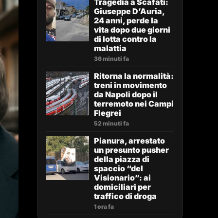
Tragedia a Scafati:
Giuseppe D’Auria,
24 anni, perde la
vita dopo due giorni
di lotta contro la
malattia
36 minuti fa
Ritorna la normalità:
treni in movimento
da Napoli dopo il
terremoto nei Campi
Flegrei
52 minuti fa
Pianura, arrestato
un presunto pusher
della piazza di
spaccio “del
Visionario”: ai
domiciliari per
traffico di droga
1 ora fa