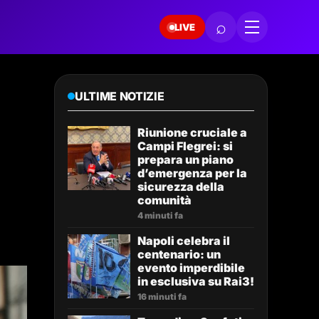
⌕
LIVE
ULTIME NOTIZIE
Riunione cruciale a
Campi Flegrei: si
prepara un piano
d’emergenza per la
sicurezza della
comunità
4 minuti fa
Napoli celebra il
centenario: un
evento imperdibile
in esclusiva su Rai3!
16 minuti fa