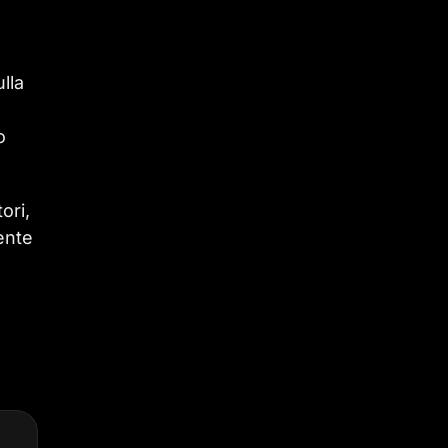
lla
o
ori,
ente