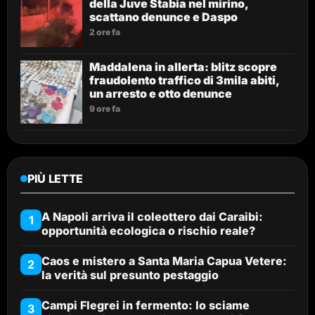
della Juve Stabia nel mirino,
scattano denunce e Daspo
2 ore fa
Maddalena in allerta: blitz scopre
fraudolento traffico di 3mila abiti,
un arresto e otto denunce
9 ore fa
PIÙ LETTE
A Napoli arriva il coleottero dai Caraibi:
1
opportunità ecologica o rischio reale?
Caos e mistero a Santa Maria Capua Vetere:
2
la verità sul presunto pestaggio
Campi Flegrei in fermento: lo sciame
3