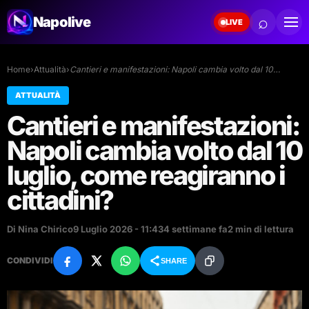
⌕
Napolive
LIVE
Home
›
Attualità
›
Cantieri e manifestazioni: Napoli cambia volto dal 10…
ATTUALITÀ
Cantieri e manifestazioni:
Napoli cambia volto dal 10
luglio, come reagiranno i
cittadini?
Di Nina Chirico
9 Luglio 2026 - 11:43
4 settimane fa
2 min di lettura
CONDIVIDI
SHARE