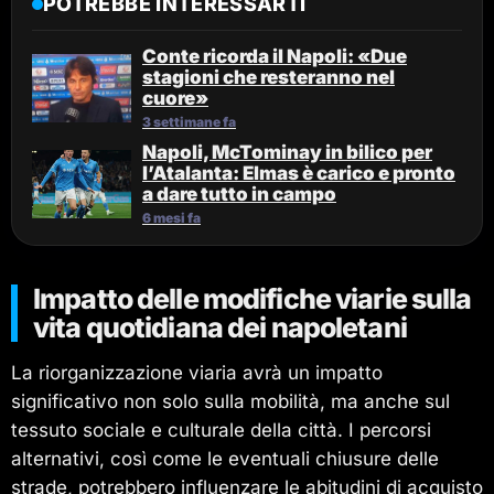
POTREBBE INTERESSARTI
Conte ricorda il Napoli: «Due
stagioni che resteranno nel
cuore»
3 settimane fa
Napoli, McTominay in bilico per
l’Atalanta: Elmas è carico e pronto
a dare tutto in campo
6 mesi fa
Impatto delle modifiche viarie sulla
vita quotidiana dei napoletani
La riorganizzazione viaria avrà un impatto
significativo non solo sulla mobilità, ma anche sul
tessuto sociale e culturale della città. I percorsi
alternativi, così come le eventuali chiusure delle
strade, potrebbero influenzare le abitudini di acquisto