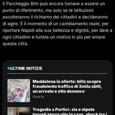
Il Parcheggio Brin può ancora tornare a essere un
punto di riferimento, ma solo se le istituzioni
ascolteranno il richiamo dei cittadini e decideranno
di agire. È il momento di un cambiamento reale, per
riportare Napoli alla sua bellezza e dignità, per dare a
ogni cittadino e turista un motivo in più per amare
questa città.
ULTIME NOTIZIE
Maddalena in allerta: blitz scopre
fraudolento traffico di 3mila abiti,
un arresto e otto denunce
3 ore fa
Tragedia a Portici: zia e nipote
trovati senza vita in casa, shock tra i