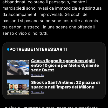
abbandonati colorano il paesaggio, mentre i
marciapiedi sono invasi da immondizia e addirittura
da accampamenti improvvisati. Gli occhi dei
passanti si posano su persone costrette a dormire
tra cartoni e stracci, in una scena che offende il
senso civico di noi tutti.
POTREBBE INTERESSARTI
Caos a Bagnoli: sgombero vigili
entro 10 giorni per Metro 6, niente
sede Ovest
3 mesi fa
Shock a Sant’Antimo: 22 piazze di
spaccio nell’impero del Milione
3 mesi fa
Le aiuole, un tempo curate, sono ora dimenticate,