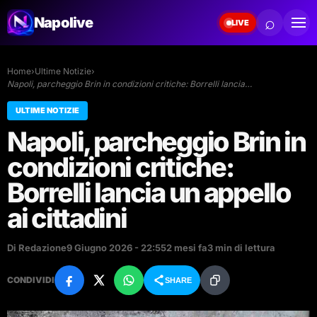
⌕
Napolive
LIVE
Home
›
Ultime Notizie
›
Napoli, parcheggio Brin in condizioni critiche: Borrelli lancia…
ULTIME NOTIZIE
Napoli, parcheggio Brin in
condizioni critiche:
Borrelli lancia un appello
ai cittadini
Di Redazione
9 Giugno 2026 - 22:55
2 mesi fa
3 min di lettura
CONDIVIDI
SHARE