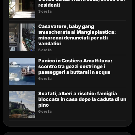
residenti
3 ore fa
Casavatore, baby gang
smascherata al Mangiaplastica:
minorenni denunciati per atti
vandalici
5 ore fa
Panico in Costiera Amalfitana:
scontro tra gozzi costringe i
passeggeri a buttarsi in acqua
6 ore fa
Scafati, alberi a rischio: famiglia
bloccata in casa dopo la caduta di un
pino
6 ore fa