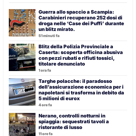
Guerra allo spaccio a Scampia:
Carabinieri recuperano 252 dosi di
droga nelle ‘Case dei Puffi’ durante
un blitz mirato.
51 minuti fa
Blitz della Polizia Provinciale a
Caserta: scoperta officina abusiva
con pezzi rubati e rifiuti tossici,
titolare denunciato
1 ora fa
Targhe polacche: il paradosso
dell’assicurazione economica per i
napoletani si trasforma in debito da
5 milioni di eurox
4 ore fa
Nerano, controlli notturni in
spiaggia: sequestrati tavoli a
ristorante di lusso
11 ore fa