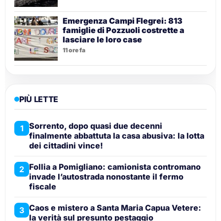
Emergenza Campi Flegrei: 813
famiglie di Pozzuoli costrette a
lasciare le loro case
11 ore fa
PIÙ LETTE
Sorrento, dopo quasi due decenni
1
finalmente abbattuta la casa abusiva: la lotta
dei cittadini vince!
Follia a Pomigliano: camionista contromano
2
invade l’autostrada nonostante il fermo
fiscale
Caos e mistero a Santa Maria Capua Vetere:
3
la verità sul presunto pestaggio