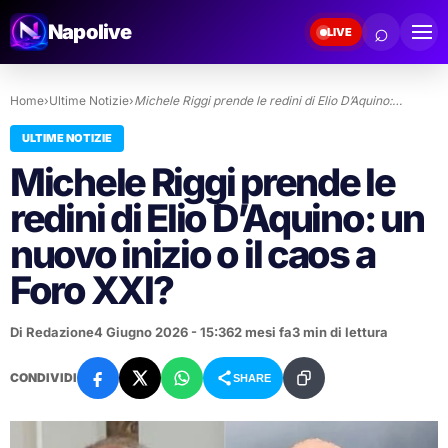
⌕
Napolive
LIVE
Home
›
Ultime Notizie
›
Michele Riggi prende le redini di Elio D’Aquino:…
ULTIME NOTIZIE
Michele Riggi prende le
redini di Elio D’Aquino: un
nuovo inizio o il caos a
Foro XXI?
Di Redazione
4 Giugno 2026 - 15:36
2 mesi fa
3 min di lettura
CONDIVIDI
SHARE