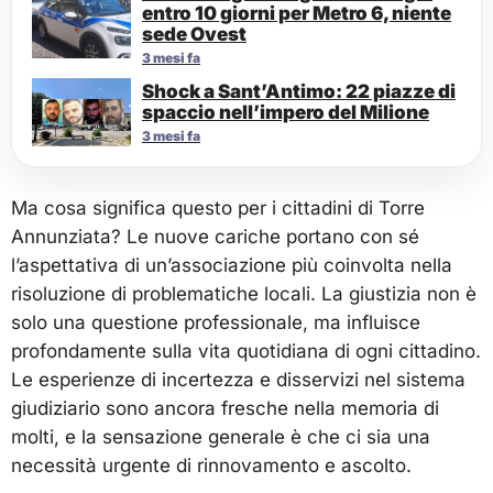
entro 10 giorni per Metro 6, niente
sede Ovest
3 mesi fa
Shock a Sant’Antimo: 22 piazze di
spaccio nell’impero del Milione
3 mesi fa
Ma cosa significa questo per i cittadini di Torre
Annunziata? Le nuove cariche portano con sé
l’aspettativa di un’associazione più coinvolta nella
risoluzione di problematiche locali. La giustizia non è
solo una questione professionale, ma influisce
profondamente sulla vita quotidiana di ogni cittadino.
Le esperienze di incertezza e disservizi nel sistema
giudiziario sono ancora fresche nella memoria di
molti, e la sensazione generale è che ci sia una
necessità urgente di rinnovamento e ascolto.