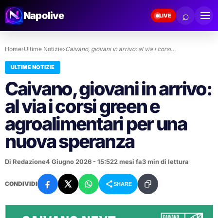
⌕
Napolive
LIVE
Home
›
Ultime Notizie
›
Caivano, giovani in arrivo: al via i corsi…
ULTIME NOTIZIE
Caivano, giovani in arrivo:
al via i corsi green e
agroalimentari per una
nuova speranza
Di Redazione
4 Giugno 2026 - 15:52
2 mesi fa
3 min di lettura
CONDIVIDI
SHARE