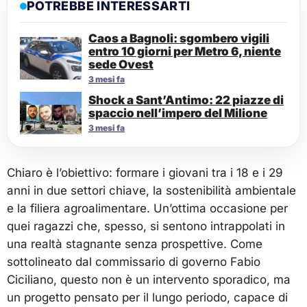
POTREBBE INTERESSARTI
Caos a Bagnoli: sgombero vigili
entro 10 giorni per Metro 6, niente
sede Ovest
3 mesi fa
Shock a Sant’Antimo: 22 piazze di
spaccio nell’impero del Milione
3 mesi fa
Chiaro è l’obiettivo: formare i giovani tra i 18 e i 29
anni in due settori chiave, la sostenibilità ambientale
e la filiera agroalimentare. Un’ottima occasione per
quei ragazzi che, spesso, si sentono intrappolati in
una realtà stagnante senza prospettive. Come
sottolineato dal commissario di governo Fabio
Ciciliano, questo non è un intervento sporadico, ma
un progetto pensato per il lungo periodo, capace di