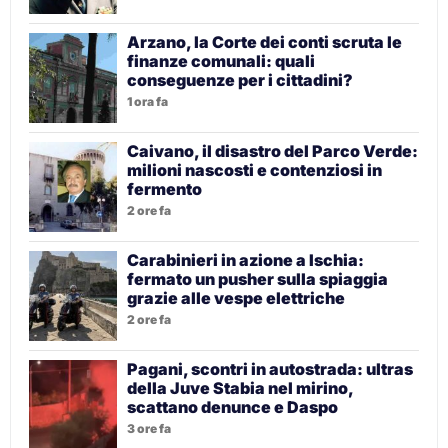
Arzano, la Corte dei conti scruta le
finanze comunali: quali
conseguenze per i cittadini?
1 ora fa
Caivano, il disastro del Parco Verde:
milioni nascosti e contenziosi in
fermento
2 ore fa
Carabinieri in azione a Ischia:
fermato un pusher sulla spiaggia
grazie alle vespe elettriche
2 ore fa
Pagani, scontri in autostrada: ultras
della Juve Stabia nel mirino,
scattano denunce e Daspo
3 ore fa