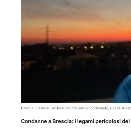
Brescia in allerta: l’ex boss pentito Sarno condannato, il caos si ri
Condanne a Brescia: i legami pericolosi del