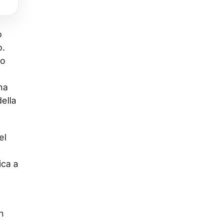
o
o.
to
ha
ella
el
ica a
n