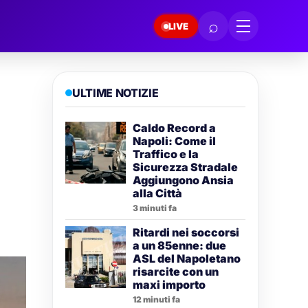
⌕
LIVE
ULTIME NOTIZIE
Caldo Record a
Napoli: Come il
Traffico e la
Sicurezza Stradale
Aggiungono Ansia
alla Città
3 minuti fa
Ritardi nei soccorsi
a un 85enne: due
ASL del Napoletano
risarcite con un
maxi importo
12 minuti fa