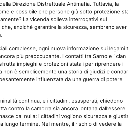
lla Direzione Distrettuale Antimafia. Tuttavia, la
ome è possibile che persone già sotto protezione st
amente? La vicenda solleva interrogativi sul
che, anziché garantire la sicurezza, sembrano aver
.
iali complesse, ogni nuova informazione sui legami 
cora più preoccupante. I contatti tra Sarno e i clan
frutta impieghi e protezioni statali per riprendere il
esta non è semplicemente una storia di giudizi e conda
sere pesantemente influenzata da una guerra di potere
minalità continua, e i cittadini, esasperati, chiedono
tta contro la camorra sia ancora lontana dall’essere
asce dal nulla; i cittadini vogliono sicurezza e giustiz
 lungo termine. Nel mentre, il rischio di vedere la