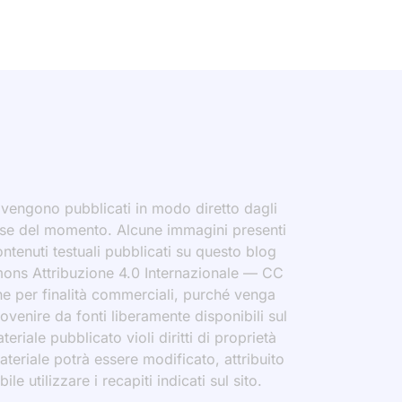
i vengono pubblicati in modo diretto dagli
eresse del momento. Alcune immagini presenti
contenuti testuali pubblicati su questo blog
ommons Attribuzione 4.0 Internazionale — CC
che per finalità commerciali, purché venga
rovenire da fonti liberamente disponibili sul
eriale pubblicato violi diritti di proprietà
materiale potrà essere modificato, attribuito
le utilizzare i recapiti indicati sul sito.