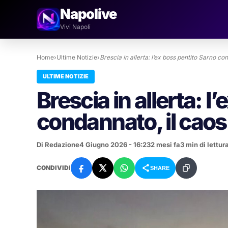
Napolive
Vivi Napoli
Home
›
Ultime Notizie
›
Brescia in allerta: l’ex boss pentito Sarno c
ULTIME NOTIZIE
Brescia in allerta: l
condannato, il caos
Di Redazione
4 Giugno 2026 - 16:23
2 mesi fa
3 min di lettur
CONDIVIDI
SHARE