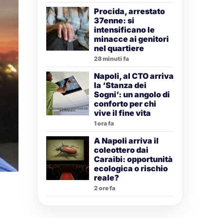
Procida, arrestato
37enne: si
intensificano le
minacce ai genitori
nel quartiere
28 minuti fa
Napoli, al CTO arriva
la ‘Stanza dei
Sogni’: un angolo di
conforto per chi
vive il fine vita
1 ora fa
A Napoli arriva il
coleottero dai
Caraibi: opportunità
ecologica o rischio
reale?
2 ore fa