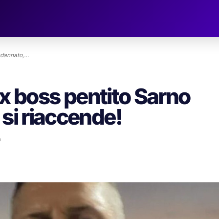
ondannato,…
’ex boss pentito Sarno
 si riaccende!
a