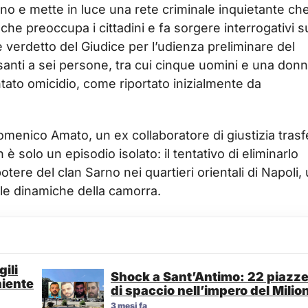
eno e mette in luce una rete criminale inquietante ch
he preoccupa i cittadini e fa sorgere interrogativi su
 verdetto del Giudice per l’udienza preliminare del
santi a sei persone, tra cui cinque uomini e una donn
tato omicidio, come riportato inizialmente da
Domenico Amato, un ex collaboratore di giustizia trasf
è solo un episodio isolato: il tentativo di eliminarlo
otere del clan Sarno nei quartieri orientali di Napoli,
le dinamiche della camorra.
ili
Shock a Sant’Antimo: 22 piazz
niente
di spaccio nell’impero del Milio
3 mesi fa