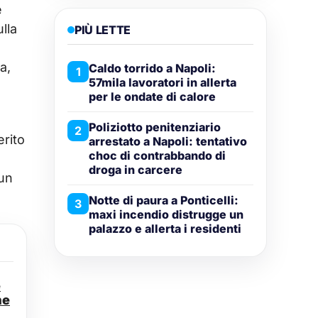
e
lla
PIÙ LETTE
a,
Caldo torrido a Napoli:
1
57mila lavoratori in allerta
per le ondate di calore
Poliziotto penitenziario
2
erito
arrestato a Napoli: tentativo
choc di contrabbando di
droga in carcere
 un
Notte di paura a Ponticelli:
3
maxi incendio distrugge un
palazzo e allerta i residenti
e
ne