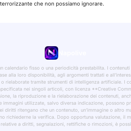
e terrorizzante che non possiamo ignorare.
Napolive
 calendario fisso o una periodicità prestabilita. I contenut
ase alla loro disponibilità, agli argomenti trattati e all’int
 rielaborate tramite strumenti di intelligenza artificiale. I 
 specificata nei singoli articoli, con licenza **Creative C
ione, la riproduzione e la rielaborazione dei contenuti, an
 Le immagini utilizzate, salvo diversa indicazione, possono p
ei diritti ritengano che un contenuto, un’immagine o altro mat
ssono richiederne la verifica. Dopo opportuna valutazione, il 
ative a diritti, segnalazioni, rettifiche o rimozioni, è possibi