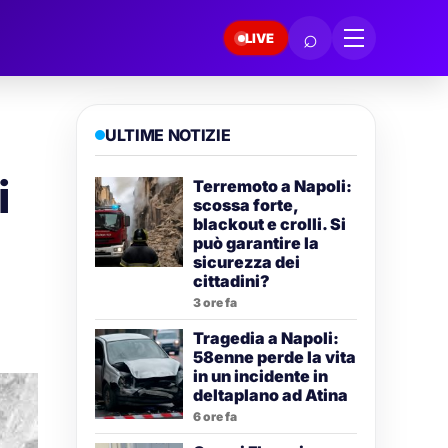
⌕
LIVE
ULTIME NOTIZIE
i
Terremoto a Napoli:
scossa forte,
blackout e crolli. Si
può garantire la
sicurezza dei
cittadini?
3 ore fa
Tragedia a Napoli:
58enne perde la vita
in un incidente in
deltaplano ad Atina
6 ore fa