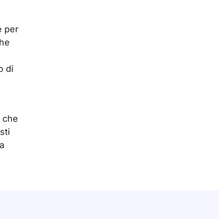
e per
che
o di
e che
sti
ta