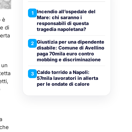
Incendio all’ospedale del
1
Mare: chi saranno i
o è
responsabili di questa
e di
tragedia napoletana?
perta
Giustizia per una dipendente
2
disabile: Comune di Avellino
paga 70mila euro contro
mobbing e discriminazione
o un
Caldo torrido a Napoli:
tetta
3
57mila lavoratori in allerta
tti,
per le ondate di calore
e
a
iche