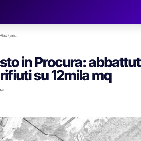
alberi per…
osto in Procura: abbattut
rifiuti su 12mila mq
ra