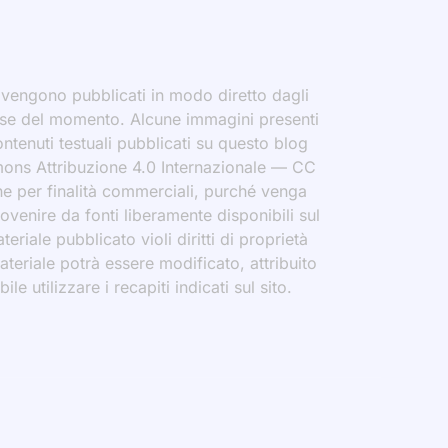
i vengono pubblicati in modo diretto dagli
eresse del momento. Alcune immagini presenti
contenuti testuali pubblicati su questo blog
ommons Attribuzione 4.0 Internazionale — CC
che per finalità commerciali, purché venga
rovenire da fonti liberamente disponibili sul
eriale pubblicato violi diritti di proprietà
materiale potrà essere modificato, attribuito
le utilizzare i recapiti indicati sul sito.