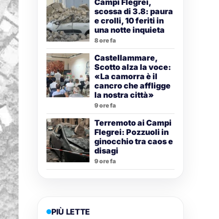
Campi Flegrei,
scossa di 3.8: paura
e crolli, 10 feriti in
una notte inquieta
8 ore fa
Castellammare,
Scotto alza la voce:
«La camorra è il
cancro che affligge
la nostra città»
9 ore fa
Terremoto ai Campi
Flegrei: Pozzuoli in
ginocchio tra caos e
disagi
9 ore fa
PIÙ LETTE