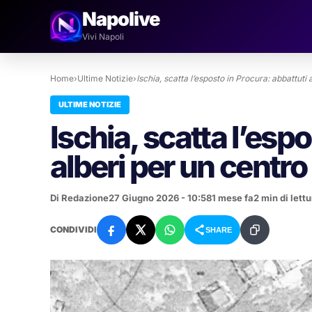
Napolive
Vivi Napoli
Home
›
Ultime Notizie
›
Ischia, scatta l’esposto in Procura: abbattuti 
ULTIME NOTIZIE
Ischia, scatta l’esp
alberi per un centro 
Di Redazione
27 Giugno 2026 - 10:58
1 mese fa
2 min di lettu
CONDIVIDI
SHARE