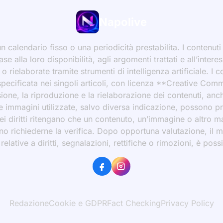
Napolive
 calendario fisso o una periodicità prestabilita. I contenut
ase alla loro disponibilità, agli argomenti trattati e all’int
 rielaborate tramite strumenti di intelligenza artificiale. I 
 specificata nei singoli articoli, con licenza **Creative C
ione, la riproduzione e la rielaborazione dei contenuti, an
 Le immagini utilizzate, salvo diversa indicazione, possono p
ei diritti ritengano che un contenuto, un’immagine o altro mat
ssono richiederne la verifica. Dopo opportuna valutazione, il 
ative a diritti, segnalazioni, rettifiche o rimozioni, è possibi
Redazione
Cookie e GDPR
Fact Checking
Privacy Policy