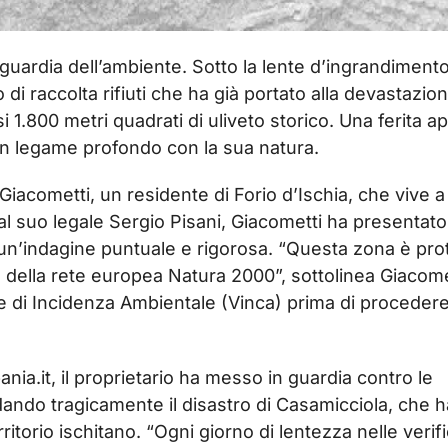
lvaguardia dell’ambiente. Sotto la lente d’ingrandiment
di raccolta rifiuti che ha già portato alla devastazion
 1.800 metri quadrati di uliveto storico. Una ferita a
un legame profondo con la sua natura.
Giacometti, un residente di Forio d’Ischia, che vive a
dal suo legale Sergio Pisani, Giacometti ha presentat
 un’indagine puntuale e rigorosa. “Questa zona è pro
della rete europea Natura 2000”, sottolinea Giacome
e di Incidenza Ambientale (Vinca) prima di proceder
.it, il proprietario ha messo in guardia contro le
rdando tragicamente il disastro di Casamicciola, che h
ritorio ischitano. “Ogni giorno di lentezza nelle verif