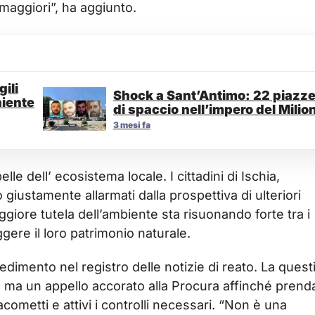
maggiori”, ha aggiunto.
ili
Shock a Sant’Antimo: 22 piazz
niente
di spaccio nell’impero del Milio
3 mesi fa
e dell’ ecosistema locale. I cittadini di Ischia,
 giustamente allarmati dalla prospettiva di ulteriori
maggiore tutela dell’ambiente sta risuonando forte tra i
gere il loro patrimonio naturale.
edimento nel registro delle notizie di reato. La ques
 ma un appello accorato alla Procura affinché prenda
cometti e attivi i controlli necessari. “Non è una