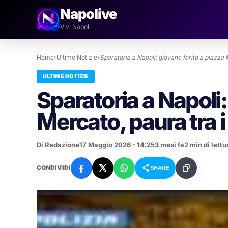
Napolive
Vivi Napoli
Home
›
Ultime Notizie
›
Sparatoria a Napoli: giovane ferito a piazza
ULTIME NOTIZIE
Sparatoria a Napoli:
Mercato, paura tra i
Di Redazione
17 Maggio 2026 - 14:25
3 mesi fa
2 min di lettu
CONDIVIDI
SHARE