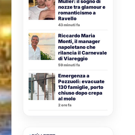
Muller: il sogno di
nozze tra glamour e
romanticismo a
Ravello
43 minuti fa
Riccardo Maria
Monti, il manager
napoletano che
rilancia il Carnevale
di Viareggio
59 minuti fa
Emergenza a
Pozzuoli: evacuate
130 famiglie, porto
chiuso dopo crepa
al molo
2 ore fa