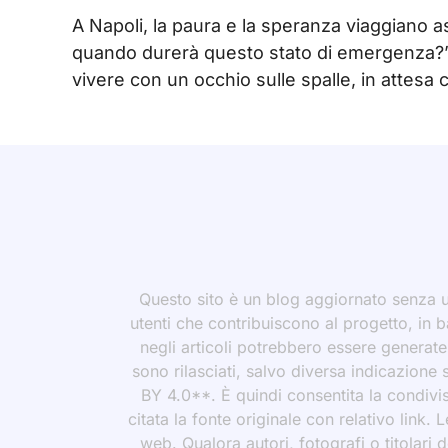
A Napoli, la paura e la speranza viaggiano as
quando durerà questo stato di emergenza?” E
vivere con un occhio sulle spalle, in attesa 
Questo sito è un blog aggiornato senza un
utenti che contribuiscono al progetto, in b
negli articoli potrebbero essere generate o
sono rilasciati, salvo diversa indicazione
BY 4.0**. È quindi consentita la condivis
citata la fonte originale con relativo link.
web. Qualora autori, fotografi o titolari d