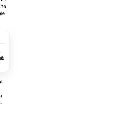
rta
ale
e
ne
ti
o
mo