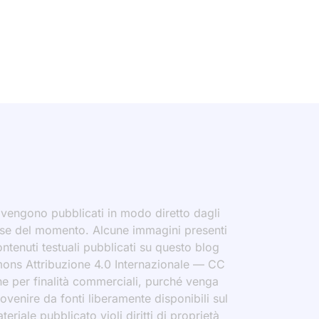
i vengono pubblicati in modo diretto dagli
eresse del momento. Alcune immagini presenti
contenuti testuali pubblicati su questo blog
ommons Attribuzione 4.0 Internazionale — CC
che per finalità commerciali, purché venga
rovenire da fonti liberamente disponibili sul
eriale pubblicato violi diritti di proprietà