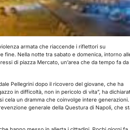
iolenza armata che riaccende i riflettori su
ine. Nella notte tra sabato e domenica, intorno all
ressi di piazza Mercato, un’area che da tempo fa da
edale Pellegrini dopo il ricovero del giovane, che ha
azzo in difficoltà, non in pericolo di vita”, ha dichiara
 si cela un dramma che coinvolge intere generazioni.
 prevenzione generale della Questura di Napoli, che st
che hanno messo in allerta i cittadini. Pochi giorni fa