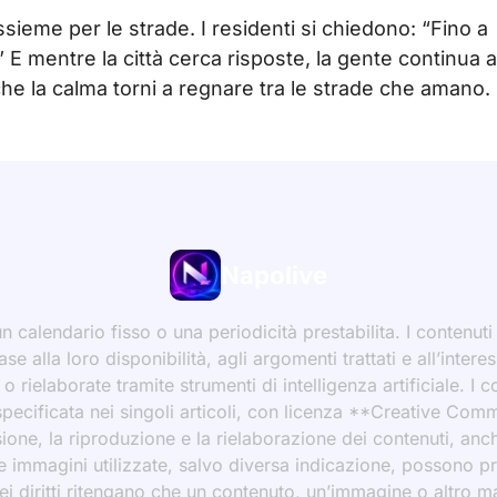
sieme per le strade. I residenti si chiedono: “Fino a
 mentre la città cerca risposte, la gente continua a
che la calma torni a regnare tra le strade che amano.
Napolive
 calendario fisso o una periodicità prestabilita. I contenut
ase alla loro disponibilità, agli argomenti trattati e all’int
 rielaborate tramite strumenti di intelligenza artificiale. I 
 specificata nei singoli articoli, con licenza **Creative C
ione, la riproduzione e la rielaborazione dei contenuti, an
 Le immagini utilizzate, salvo diversa indicazione, possono p
ei diritti ritengano che un contenuto, un’immagine o altro mat