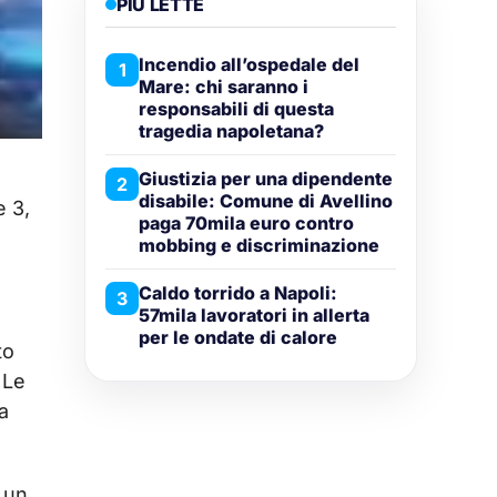
PIÙ LETTE
Incendio all’ospedale del
1
Mare: chi saranno i
responsabili di questa
tragedia napoletana?
Giustizia per una dipendente
2
disabile: Comune di Avellino
e 3,
paga 70mila euro contro
mobbing e discriminazione
Caldo torrido a Napoli:
3
57mila lavoratori in allerta
per le ondate di calore
to
 Le
a
, un