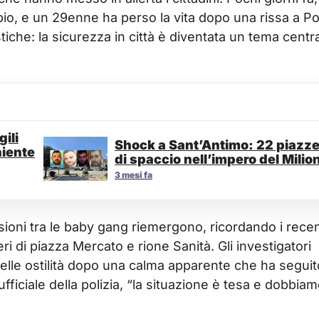
pio, e un 29enne ha perso la vita dopo una rissa a Po
iche: la sicurezza in città è diventata un tema centr
ili
Shock a Sant’Antimo: 22 piazz
niente
di spaccio nell’impero del Milio
3 mesi fa
sioni tra le baby gang riemergono, ricordando i recen
ri di piazza Mercato e rione Sanità. Gli investigatori
elle ostilità dopo una calma apparente che ha seguit
 ufficiale della polizia, “la situazione è tesa e dobbia