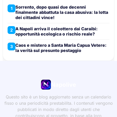
Sorrento, dopo quasi due decenni
1
finalmente abbattuta la casa abusiva: la lotta
dei cittadini vince!
A Napoli arriva il coleottero dai Caraibi:
2
opportunità ecologica o rischio reale?
Caos e mistero a Santa Maria Capua Vetere:
3
la verità sul presunto pestaggio
Napolive
Questo sito è un blog aggiornato senza un calendario
fisso o una periodicità prestabilita. I contenuti vengono
pubblicati in modo diretto dagli utenti che
contribuiscono al progetto, in base alla loro