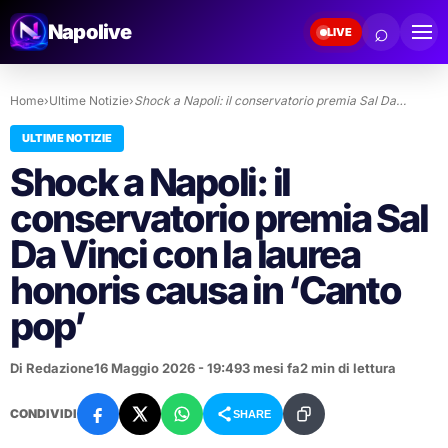
⌕
Napolive
LIVE
Home
›
Ultime Notizie
›
Shock a Napoli: il conservatorio premia Sal Da…
ULTIME NOTIZIE
Shock a Napoli: il
conservatorio premia Sal
Da Vinci con la laurea
honoris causa in ‘Canto
pop’
Di Redazione
16 Maggio 2026 - 19:49
3 mesi fa
2 min di lettura
CONDIVIDI
SHARE