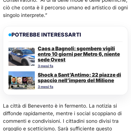
ciò che conta è il percorso umano ed artistico di ogni
singolo interprete.”
POTREBBE INTERESSARTI
Caos a Bagnoli: sgombero vigili
entro 10 giorni per Metro 6, niente
sede Ovest
3 mesi fa
Shock a Sant’Antimo: 22 piazze di
spaccio nell’impero del Milione
3 mesi fa
La città di Benevento è in fermento. La notizia si
diffonde rapidamente, mentre i social scoppiano di
commenti e condivisioni. I cittadini sono divisi tra
orgoglio e scetticismo. Sarà sufficiente questo