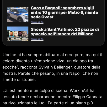
Caos a Bagnoli: sgombero vigili
entro 10 giorni per Metro 6, niente
sede Ovest
3 mesi fa
Shock a Sant’Antimo: 22 piazze di
spaccio nell’impero del Milione
3 mesi fa
“Jodice ci ha sempre abituato al nero puro, ma qui il
colore diventa un’emozione viva, un dialogo tra
epoche”, racconta Sylvain Bellenger, curatore della
mostra. Parole che pesano, in una Napoli che non
smette di stupire.
L’allestimento è un colpo di scena. WorkinArt ha
tessuto tende neobarocche, mentre Filippo Cannata
ha rivoluzionato le luci. Fa parte di un piano più