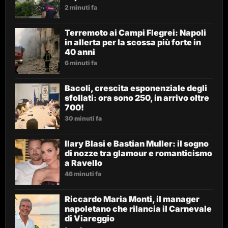
2 minuti fa
Terremoto ai Campi Flegrei: Napoli
in allerta per la scossa più forte in
40 anni
6 minuti fa
Bacoli, crescita esponenziale degli
sfollati: ora sono 250, in arrivo oltre
700!
30 minuti fa
Ilary Blasi e Bastian Muller: il sogno
di nozze tra glamour e romanticismo
a Ravello
46 minuti fa
Riccardo Maria Monti, il manager
napoletano che rilancia il Carnevale
di Viareggio