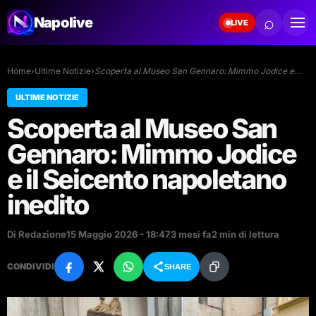
⌕
Napolive
LIVE
Home
›
Ultime Notizie
›
Scoperta al Museo San Gennaro: Mimmo Jodice e…
ULTIME NOTIZIE
Scoperta al Museo San
Gennaro: Mimmo Jodice
e il Seicento napoletano
inedito
Di Redazione
15 Maggio 2026 - 18:47
3 mesi fa
2 min di lettura
CONDIVIDI
SHARE