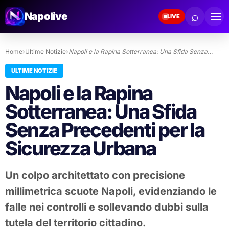
⌕
Napolive
LIVE
Home
›
Ultime Notizie
›
Napoli e la Rapina Sotterranea: Una Sfida Senza…
ULTIME NOTIZIE
Napoli e la Rapina
Sotterranea: Una Sfida
Senza Precedenti per la
Sicurezza Urbana
Un colpo architettato con precisione
millimetrica scuote Napoli, evidenziando le
falle nei controlli e sollevando dubbi sulla
tutela del territorio cittadino.