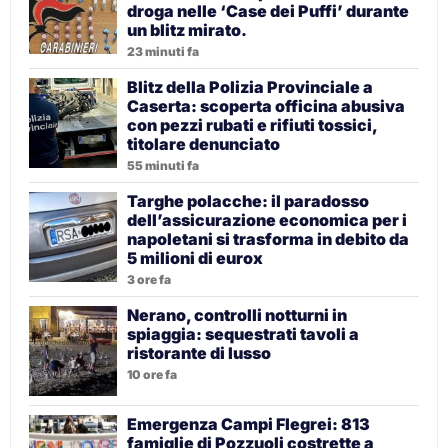
droga nelle ‘Case dei Puffi’ durante
un blitz mirato.
23 minuti fa
Blitz della Polizia Provinciale a
Caserta: scoperta officina abusiva
con pezzi rubati e rifiuti tossici,
titolare denunciato
55 minuti fa
Targhe polacche: il paradosso
dell’assicurazione economica per i
napoletani si trasforma in debito da
5 milioni di eurox
3 ore fa
Nerano, controlli notturni in
spiaggia: sequestrati tavoli a
ristorante di lusso
10 ore fa
Emergenza Campi Flegrei: 813
famiglie di Pozzuoli costrette a