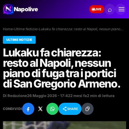
⌕
Napolive
LIVE
Home
›
Ultime Notizie
›
Lukaku fa chiarezza: resto al Napoli, nessun piano…
ULTIME NOTIZIE
Lukaku fa chiarezza:
resto al Napoli, nessun
piano di fuga tra i portici
di San Gregorio Armeno.
Di Redazione
26 Maggio 2026 - 17:42
2 mesi fa
2 min di lettura
CONDIVIDI
SHARE