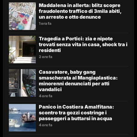
Maddalena in allerta: blitz scopre
fraudolento traffico di 3mila abiti,
un arresto e otto denunce
1 ora fa
Tragedia a Portici: zia e nipote
trovati senza vita in casa, shock tra i
residenti
2 ore fa
Casavatore, baby gang
smascherata al Mangiaplastica:
minorenni denunciati per atti
vandalici
4 ore fa
Panico in Costiera Amalfitana:
scontro tra gozzi costringe i
passeggeri a buttarsi in acqua
4 ore fa