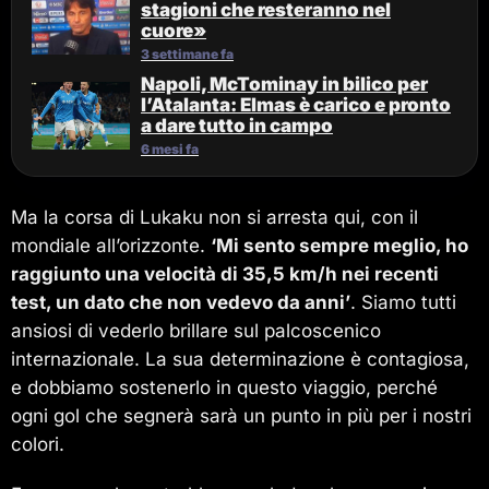
stagioni che resteranno nel
cuore»
3 settimane fa
Napoli, McTominay in bilico per
l’Atalanta: Elmas è carico e pronto
a dare tutto in campo
6 mesi fa
Ma la corsa di Lukaku non si arresta qui, con il
mondiale all’orizzonte.
‘Mi sento sempre meglio, ho
raggiunto una velocità di 35,5 km/h nei recenti
test, un dato che non vedevo da anni’
. Siamo tutti
ansiosi di vederlo brillare sul palcoscenico
internazionale. La sua determinazione è contagiosa,
e dobbiamo sostenerlo in questo viaggio, perché
ogni gol che segnerà sarà un punto in più per i nostri
colori.