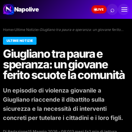
⌕
Napolive
LIVE
Home
›
Ultime Notizie
›
Giugliano tra paura e speranza: un giovane ferito…
ULTIME NOTIZIE
Giugliano tra paura e
speranza: un giovane
ferito scuote la comunità
Un episodio di violenza giovanile a
Giugliano riaccende il dibattito sulla
sicurezza e la necessità di interventi
concreti per tutelare i cittadini e i loro figli.
Di Redazione
15 Maggio 2026 - 08:01
3 mesi fa
2 min di lettura