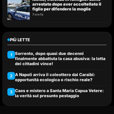
arrestato dopo aver accoltellato il
figlio per difendere la moglie
7 ore fa
PIÙ LETTE
Sorrento, dopo quasi due decenni
1
finalmente abbattuta la casa abusiva: la lotta
dei cittadini vince!
A Napoli arriva il coleottero dai Caraibi:
2
opportunità ecologica o rischio reale?
Caos e mistero a Santa Maria Capua Vetere:
3
la verità sul presunto pestaggio