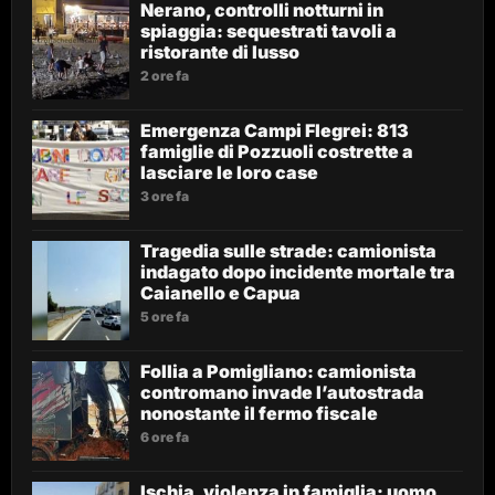
Nerano, controlli notturni in
spiaggia: sequestrati tavoli a
ristorante di lusso
2 ore fa
Emergenza Campi Flegrei: 813
famiglie di Pozzuoli costrette a
lasciare le loro case
3 ore fa
Tragedia sulle strade: camionista
indagato dopo incidente mortale tra
Caianello e Capua
5 ore fa
Follia a Pomigliano: camionista
contromano invade l’autostrada
nonostante il fermo fiscale
6 ore fa
Ischia, violenza in famiglia: uomo