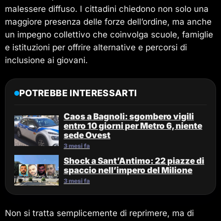
malessere diffuso. I cittadini chiedono non solo una
maggiore presenza delle forze dell’ordine, ma anche
un impegno collettivo che coinvolga scuole, famiglie
e istituzioni per offrire alternative e percorsi di
inclusione ai giovani.
POTREBBE INTERESSARTI
Caos a Bagnoli: sgombero vigili
entro 10 giorni per Metro 6, niente
sede Ovest
3 mesi fa
Shock a Sant’Antimo: 22 piazze di
spaccio nell’impero del Milione
3 mesi fa
Non si tratta semplicemente di reprimere, ma di