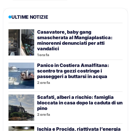
ULTIME NOTIZIE
Casavatore, baby gang
smascherata al Mangiaplastica:
minorenni denunciati per atti
vandalici
1 ora fa
Panico in Costiera Amalfitana:
scontro tra gozzi costringe i
passeggeri a buttarsi in acqua
2 ore fa
Scafati, alberi a rischio: famiglia
bloccata in casa dopo la caduta di un
pino
2 ore fa
Ischia e Procida, riattivata l’energia