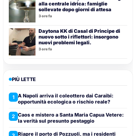
alla centrale idrica: famiglie
sollevate dopo giorni di attesa
3 ore fa
Daytona KK di Casal di Principe di
nuovo sotto i riflettori: insorgono
nuovi problemi legali.
3 ore fa
PIÙ LETTE
A Napoli arriva il coleottero dai Caraibi:
1
opportunità ecologica o rischio reale?
Caos e mistero a Santa Maria Capua Vetere:
2
la verità sul presunto pestaggio
Riapre il porto di Pozzuoli, ma i residenti
3