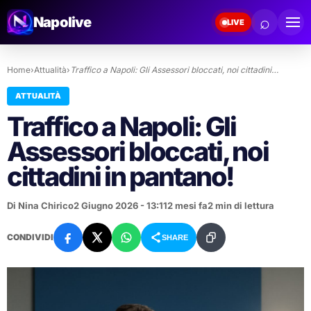
⌕
Napolive
LIVE
Home
›
Attualità
›
Traffico a Napoli: Gli Assessori bloccati, noi cittadini…
ATTUALITÀ
Traffico a Napoli: Gli
Assessori bloccati, noi
cittadini in pantano!
Di Nina Chirico
2 Giugno 2026 - 13:11
2 mesi fa
2 min di lettura
CONDIVIDI
SHARE