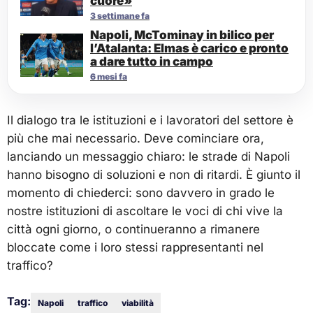
cuore»
3 settimane fa
Napoli, McTominay in bilico per
l’Atalanta: Elmas è carico e pronto
a dare tutto in campo
6 mesi fa
Il dialogo tra le istituzioni e i lavoratori del settore è
più che mai necessario. Deve cominciare ora,
lanciando un messaggio chiaro: le strade di Napoli
hanno bisogno di soluzioni e non di ritardi. È giunto il
momento di chiederci: sono davvero in grado le
nostre istituzioni di ascoltare le voci di chi vive la
città ogni giorno, o continueranno a rimanere
bloccate come i loro stessi rappresentanti nel
traffico?
Tag:
Napoli
traffico
viabilità